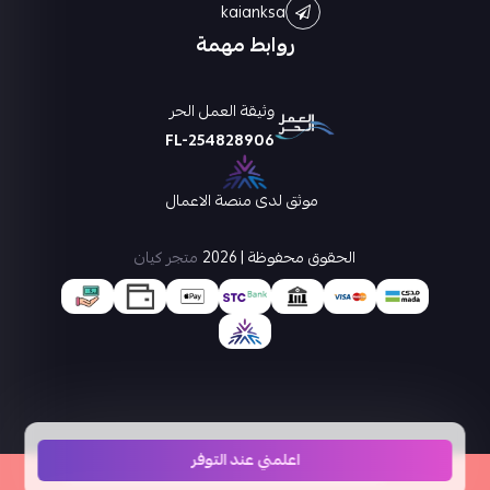
kaianksa
روابط مهمة
وثيقة العمل الحر
FL-254828906
موثق لدى منصة الاعمال
الحقوق محفوظة | 2026
متجر كيان
اعلمني عند التوفر
×