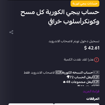
حسابات ببجي كورية
حساب ببجي الكورية كل مسح
وكونكرأسلوب خرافي
تسجيل دخول تويتر لاصحاب الاندرويد
42.61 $
عذرا لقد نفدت الكمية
🇰🇷
حساب النسخه الكوريه🇰🇷
لاصحاب الاندرويد فقط
🇰🇷ليفل الحساب 72🎥
🇰🇷ليفل مجموعات 48🔥
🇰🇷المثك 22🌟
قراءة المزيد
🇰🇷مختبر التطوير 8🔫
🇰🇷جروزه كيل مسج 🤩
المرفقات
🇰🇷سكيا قبل الكيل مسج 🤩