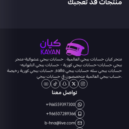
منتجات قد تعجبك
متجر كيان حسابات ببجي العالمية . حسابات ببجي عشوائية-متجر
ببجي حسابات-حسابات ببجي كورية - حسابات ببجي التايوانيه-
حسابات ببجي سله حسابات ببجي salla, حسابات ببجي كورية رخيصة
.حساب ببجي العالمية متخصصون في حسابات ببجي
تواصل معنا
+966559397300
+966507289366
b-hna@live.com