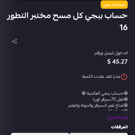
حسابات ببجي
حساب ببجي كل مسح مختبر التطور
16
الدخول ايميل ورقم
45.27 $
عذرا لقد نفدت الكمية
🤩حساب ببجي العالمية 🤩
🤩لفل 70سيرفر اوربا
🤩متاح تغير السيرفر والدوله والعلم
🤩المثك 36
قراءة المزيد
🤩مختبر التطوير 16
🤩يو ام بي انفجار 8 بت كل مسج
المرفقات
🤩سكار مدفع الأطايب كل مسج