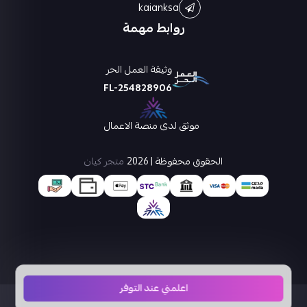
kaianksa
روابط مهمة
وثيقة العمل الحر
FL-254828906
موثق لدى منصة الاعمال
الحقوق محفوظة | 2026
متجر كيان
اعلمني عند التوفر