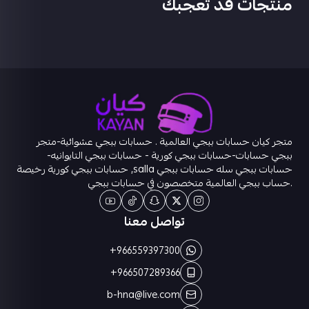
منتجات قد تعجبك
متجر كيان حسابات ببجي العالمية . حسابات ببجي عشوائية-متجر
ببجي حسابات-حسابات ببجي كورية - حسابات ببجي التايوانيه-
حسابات ببجي سله حسابات ببجي salla, حسابات ببجي كورية رخيصة
.حساب ببجي العالمية متخصصون في حسابات ببجي
تواصل معنا
+966559397300
+966507289366
b-hna@live.com