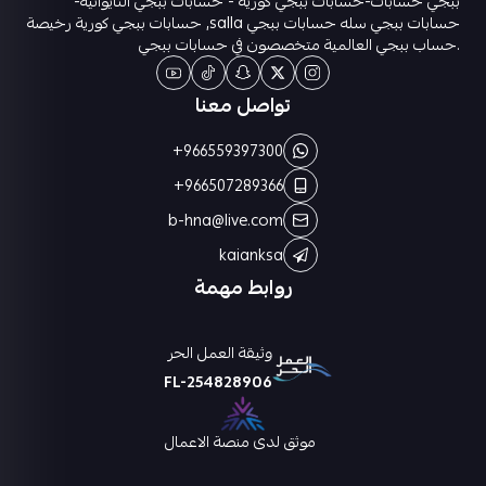
ببجي حسابات-حسابات ببجي كورية - حسابات ببجي التايوانيه-
حسابات ببجي سله حسابات ببجي salla, حسابات ببجي كورية رخيصة
.حساب ببجي العالمية متخصصون في حسابات ببجي
تواصل معنا
+966559397300
+966507289366
b-hna@live.com
kaianksa
روابط مهمة
وثيقة العمل الحر
FL-254828906
موثق لدى منصة الاعمال