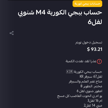
حسابات ببجي كورية
حساب ببجي الكورية M4 شنوبي
لفل6
تسجيل دخول تويتر
93.21 $
عذرا لقد نفدت الكمية
حساب ببجي الكورية 🇰🇷
لفل67 سيرفر KR
متاح تغير العلم والسيرفر
مختبر. التطوير 8
امفور شنوبي لفل 6
يو ام بي الحوت الغاضب كل مسج
ام 16 لفل3
ميني 14 لفل2