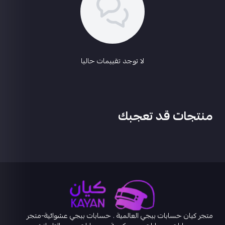
لا توجد تقييمات حاليا
منتجات قد تعجبك
متجر كيان حسابات ببجي العالمية . حسابات ببجي عشوائية-متجر