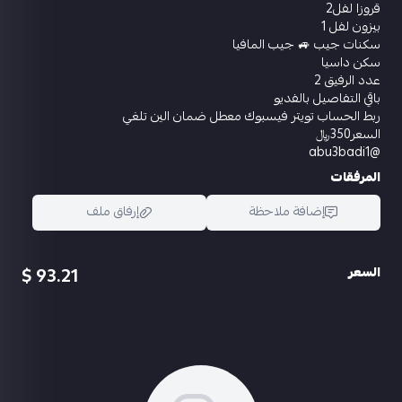
قروزا لفل2
بيزون لفل 1
سكنات جيب 🚙 جيب المافيا
سكن داسيا
عدد الرفيق 2
باقي التفاصيل بالفديو
ربط الحساب تويتر فيسبوك معطل ضمان الين تلغي
السعر350﷼
@abu3badi1
المرفقات
إضافة ملاحظة
إرفاق ملف
93.21 $
السعر
اسحب و افلت الملف هنا
استعراض