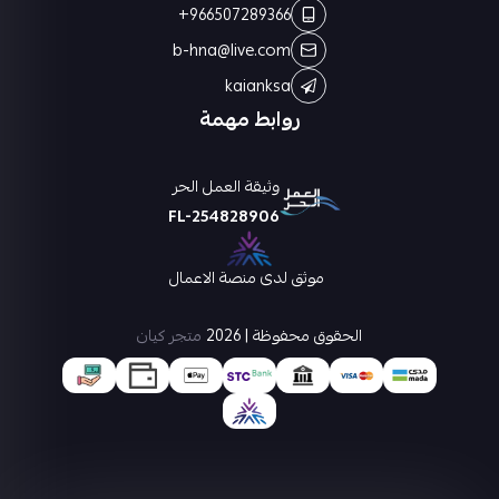
+966507289366
b-hna@live.com
kaianksa
روابط مهمة
وثيقة العمل الحر
FL-254828906
موثق لدى منصة الاعمال
الحقوق محفوظة | 2026
متجر كيان