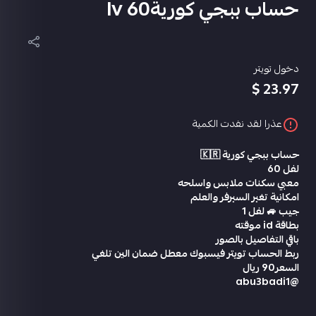
حساب ببجي كورية60 lv
دخول تويتر
23.97 $
عذرا لقد نفدت الكمية
حساب ببجي كورية 🇰🇷
لفل 60
معبي سكنات ملابس واسلحه
امكانية تغير السيرفر والعلم
جيب 🚙 لفل 1
بطاقة id موقته
باقي التفاصيل بالصور
ربط الحساب تويتر فيسبوك معطل ضمان الين تلغي
السعر90 ريال
@abu3badi1