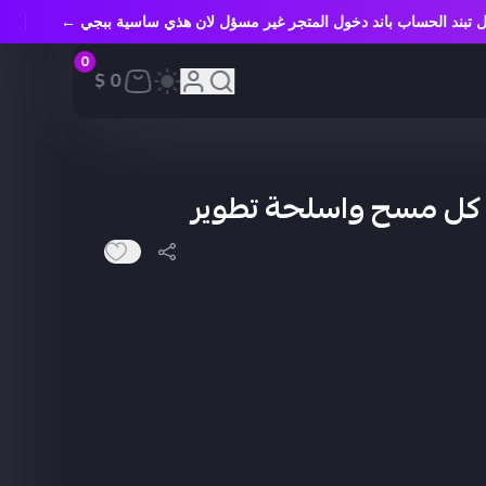
ال تبند الحساب باند دخول المتجر غير مسؤل لان هذي ساسية ببجي ←
0
0 $
كل مسح واسلحة تطوير