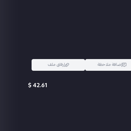
إضافة ملاحظة
إرفاق ملف
42.61 $
اسحب و افلت الملف هنا
استعراض