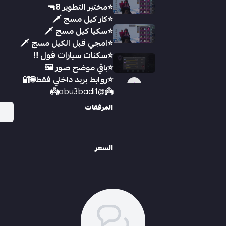
⭐️مختبر التطوير 8🔫
⭐️كار كيل مسج 🗡
⭐️سكيا كيل مسج 🗡
⭐️امجي قبل الكيل مسج 🗡
⭐️سكنات سيارات فول ‼️
⭐️باقي موضح صور 🖼️
⭐️روابط بريد داخلي فقط🌐🔐
👼
@abu3badi1
👼
المرفقات
السعر