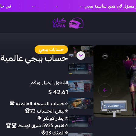
 غير مسؤل لان هذي ساسية ببجي ←
←
←
في ح
حسابات ببجي
حساب ببجي عالمية 
الدخول ايميل ورقم
42.61 $
⭐️
حساب النسخه العالميه 🐼
⭐️ليفل الحساب 73🏆
⭐️ايطار كونكر 🌟
⭐️تقيم 5925 شرق اوسط 🏆🏆
⭐️المثك 23🌟