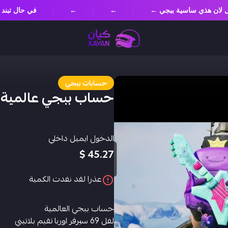
مسؤل لان هذي ساسية ببجي ←
←
←
في حال تب
حسابات ببجي
حساب ببجي عالمية
الدخول ايميل داخلي
45.27 $
عذرا لقد نفدت الكمية
حساب ببجي العالمية
لفل 69 سيرفر اوربا تقيم بلاتيني