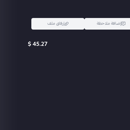
إضافة ملاحظة
إرفاق ملف
45.27 $
اسحب و افلت الملف هنا
استعراض