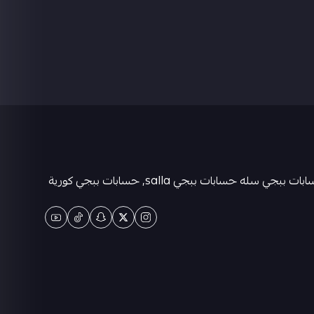
متجر كيان حسابات ببجي العالمية . حسابات ببجي عشوائية-متجر ببجي حسابات-حسابات ببجي كورية - حسابات ببجي التايوانيه-حسابات ببجي سله حسابات ببجي salla, حسابات ببجي كورية