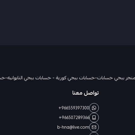
تواصل معنا
+966559397300
+966507289366
b-hna@live.com