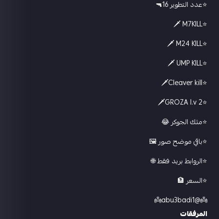
⭐️عدد التطوير 16🔫
⭐️M7KILL 🗡
⭐️M24 KILL 🗡
⭐️UMP KILL 🗡
⭐️Cleaver kill🗡
⭐️GROZA l.v 2🗡
⭐️مثك الجوكر 😂
⭐️باقي موضح صور 🖼️
⭐️الروابط بريد فقط 🌐
⭐️السعر 🏦
👼@abu3badi1👼
المرفقات