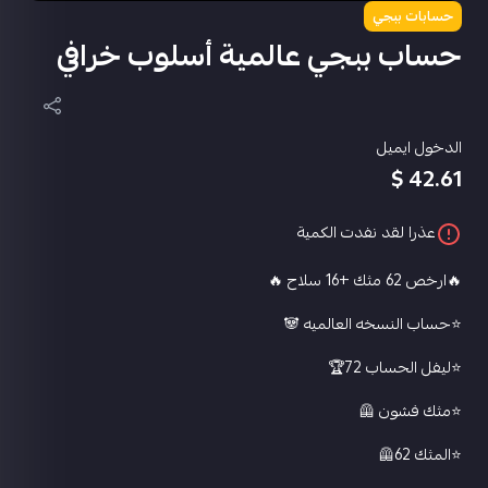
حسابات ببجي
حساب ببجي عالمية أسلوب خرافي
الدخول ايميل
42.61 $
عذرا لقد نفدت الكمية
🔥ارخص 62 مثك +16 سلاح 🔥
⭐️حساب النسخه العالميه 🐼
⭐️ليفل الحساب 72🏆
⭐️مثك فشون 🦺
⭐️المثك 62🦺