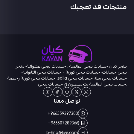
منتجات قد تعجبك
متجر كيان حسابات ببجي العالمية . حسابات ببجي عشوائية-متجر
ببجي حسابات-حسابات ببجي كورية - حسابات ببجي التايوانيه-
حسابات ببجي سله حسابات ببجي salla, حسابات ببجي كورية رخيصة
.حساب ببجي العالمية متخصصون في حسابات ببجي
تواصل معنا
+966559397300
+966507289366
b-hna@live.com