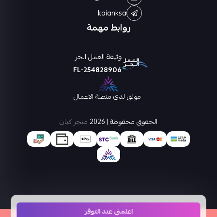
kaianksa
روابط مهمة
وثيقة العمل الحر
FL-254828906
موثق لدى منصة الاعمال
الحقوق محفوظة | 2026
متجر كيان
اعلمني عند التوفر
×