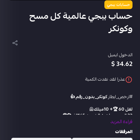
حسابات ببجي
حساب ببجي عالمية كل مسح
وكونكر
الدخول ايميل
34.62 $
عذرا لقد نفدت الكمية
#ارخص_ايطار
كونكر_بدون_رقم 👍
لفل 60 🏆+ 10ميثك
🦺
33 المجموعات + الشعبيه 165الف💞🤑
قراءة المزيد
انجازات4835 💞🤑
كونكر السيزون اللي فات ‼️
المرفقات
عربية اليقطين المسحور لفل 2
🔫