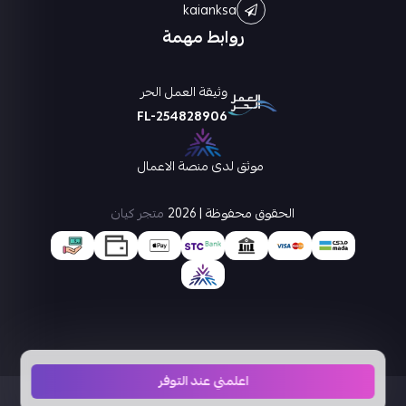
kaianksa
روابط مهمة
وثيقة العمل الحر
FL-254828906
موثق لدى منصة الاعمال
الحقوق محفوظة | 2026
متجر كيان
اعلمني عند التوفر