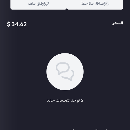
معاك 3قطع متريل صغير
🌟🌟
إضافة ملاحظة
إرفاق ملف
✔️مختبر تطوير ✔️
1- اسكار مدفع الاطايب كيل مسج🗡
34.62 $
السعر
2- شطجن صياد الظلال كيل مسج🗡
3- سيف اثار لعنة كيل مسج🗡
اسحب و افلت الملف هنا
باقي الاسلحه موضحه فالفديو معاك ‼️
استعراض
ـــــــــــــــــــــــــــــــــــــــــــــــــــــــــــــ
🎀 الروابط : بريد داخلي فقط ٭ ✅
🎀 السعر :
130﷼
🎀
ــــــــــــــــــــــــــــــــ
⭐ يوزرات التواصل ⭐
🌟شــرأء/
@abu3badi1
✈️
لا توجد تقييمات حاليا