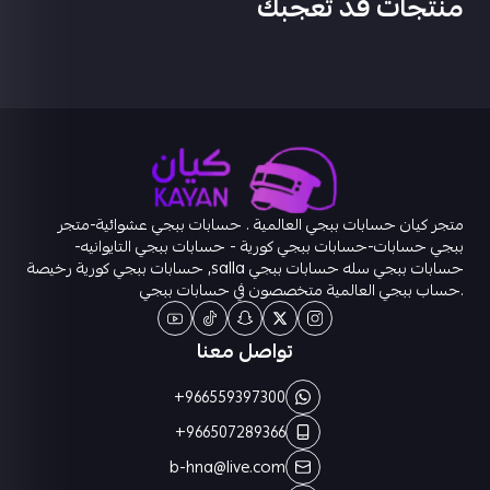
منتجات قد تعجبك
متجر كيان حسابات ببجي العالمية . حسابات ببجي عشوائية-متجر
ببجي حسابات-حسابات ببجي كورية - حسابات ببجي التايوانيه-
حسابات ببجي سله حسابات ببجي salla, حسابات ببجي كورية رخيصة
.حساب ببجي العالمية متخصصون في حسابات ببجي
تواصل معنا
+966559397300
+966507289366
b-hna@live.com