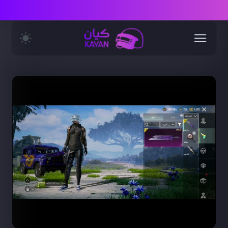
في حال تبند الحساب باند دخول المتجر غير مسؤل لان هذي ساسية ببجي