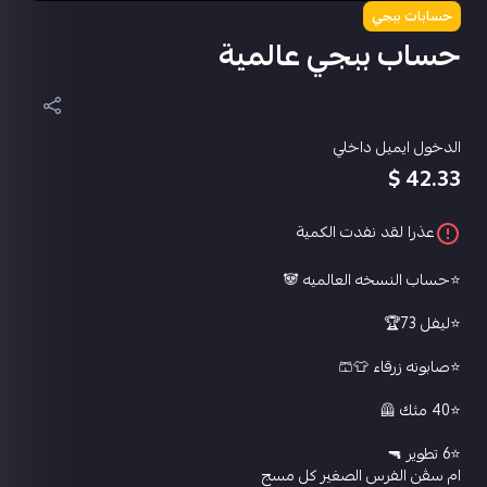
حسابات ببجي
حساب ببجي عالمية
الدخول ايميل داخلي
42.33 $
عذرا لقد نفدت الكمية
⭐️حساب النسخه العالميه 🐼
⭐️ليفل 73🏆
⭐️صابونه زرقاء 👕🩳
⭐️40 مثك 🦺
⭐️6 تطوير 🔫
ام سڤن الفرس الصغير كل مسج