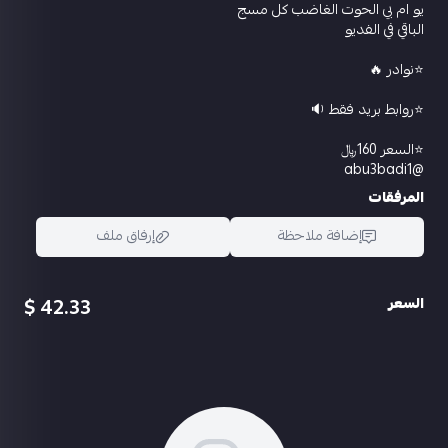
يو ام بي الحوت الغاضب كل مسج
الباقي في الفديو
⭐️نوادر 🔥
⭐️روابط بريد فقط 🔉
⭐️السعر 160﷼
@abu3badi1
المرفقات
إضافة ملاحظة
إرفاق ملف
42.33 $
السعر
اسحب و افلت الملف هنا
استعراض