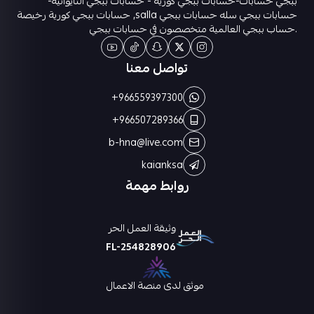
ببجي حسابات-حسابات ببجي كورية - حسابات ببجي التايوانيه-
حسابات ببجي سله حسابات ببجي salla, حسابات ببجي كورية رخيصة
.حساب ببجي العالمية متخصصون في حسابات ببجي
تواصل معنا
+966559397300
+966507289366
b-hna@live.com
kaianksa
روابط مهمة
وثيقة العمل الحر
FL-254828906
موثق لدى منصة الاعمال