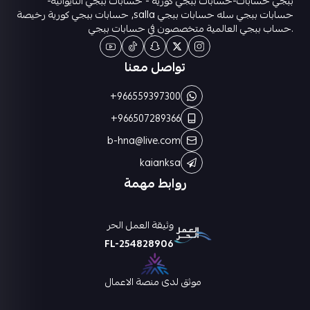
ببجي حسابات-حسابات ببجي كورية - حسابات ببجي التايوانيه-
حسابات ببجي سله حسابات ببجي salla, حسابات ببجي كورية رخيصة
.حساب ببجي العالمية متخصصون في حسابات ببجي
تواصل معنا
+966559397300
+966507289366
b-hna@live.com
kaianksa
روابط مهمة
وثيقة العمل الحر
FL-254828906
موثق لدى منصة الاعمال