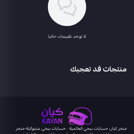
لا توجد تقييمات حاليا
منتجات قد تعجبك
متجر كيان حسابات ببجي العالمية . حسابات ببجي عشوائية-متجر