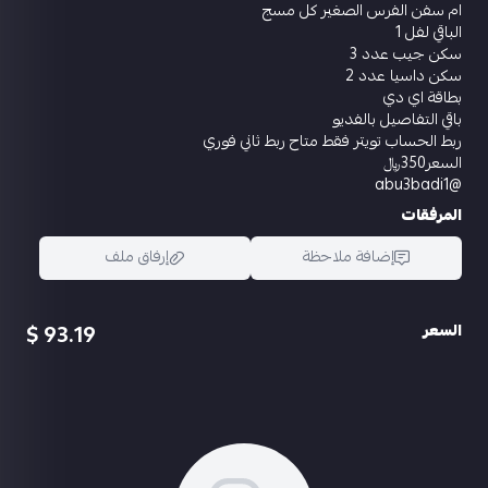
ام سفن الفرس الصغير كل مسج
الباقي لفل 1
سكن جيب عدد 3
سكن داسيا عدد 2
بطاقة اي دي
باقي التفاصيل بالفديو
ربط الحساب تويتر فقط متاح ربط ثاني فوري
السعر350﷼
@abu3badi1
المرفقات
إضافة ملاحظة
إرفاق ملف
93.19 $
السعر
اسحب و افلت الملف هنا
استعراض