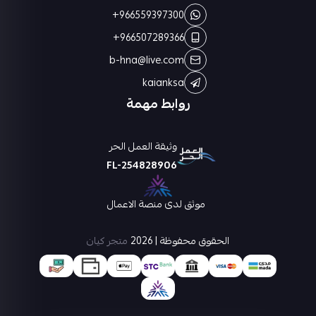
+966559397300
+966507289366
b-hna@live.com
kaianksa
روابط مهمة
وثيقة العمل الحر
FL-254828906
موثق لدى منصة الاعمال
الحقوق محفوظة | 2026
متجر كيان