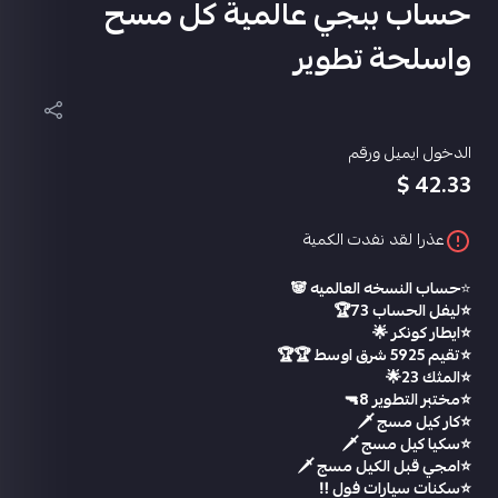
حساب ببجي عالمية كل مسح
واسلحة تطوير
الدخول ايميل ورقم
42.33 $
عذرا لقد نفدت الكمية
⭐️
حساب النسخه العالميه 🐼
⭐️ليفل الحساب 73🏆
⭐️ايطار كونكر 🌟
⭐️تقيم 5925 شرق اوسط 🏆🏆
⭐️المثك 23🌟
⭐️مختبر التطوير 8🔫
⭐️كار كيل مسج 🗡
⭐️سكيا كيل مسج 🗡
⭐️امجي قبل الكيل مسج 🗡
⭐️سكنات سيارات فول ‼️