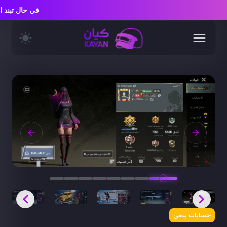
في حال تبن
حسابات ببجي