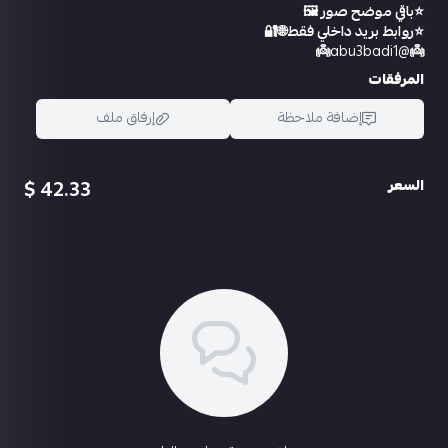
⭐️باقي موضح صور 🖼️
⭐️روابط بريد داخلي فقط🌐🔐
👼
@abu3badi1
👼
المرفقات
إضافة ملاحظة
إرفاق ملف
42.33 $
السعر
اسحب و افلت الملف هنا
استعراض