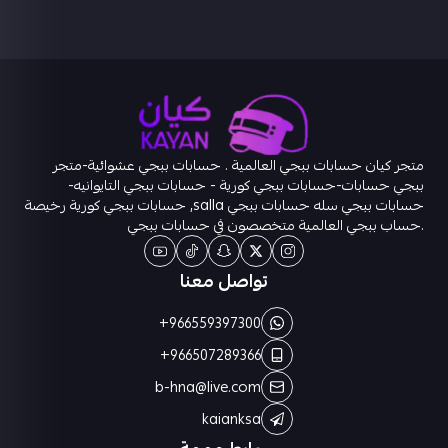
متجر كيان حسابات ببجي العالمية . حسابات ببجي عشوائية-متجر
ببجي حسابات-حسابات ببجي كورية - حسابات ببجي التايوانيه-
حسابات ببجي سله حسابات ببجي salla, حسابات ببجي كورية رخيصة
.حساب ببجي العالمية متخصصون في حسابات ببجي
تواصل معنا
+966559397300
+966507289366
b-hna@live.com
kaianksa