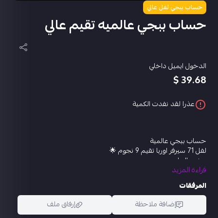
حساب ببجي لفل عالي
حساب ببجي عالميه تقيم عالي
الدخول ايميل داخلي
39.68 $
عذرا لقد نفدت الكمية
حساب ببجي عالمية
لفل 71 سيرفر اوربا تقيم 9 نجوم 🌟
مختبر التطوير
قراءة المزيد
قروزا مقاتل الغابه كل مسج
ام سڤن الفرس الصغير لفل 2
المرفقات
ام16 الفجر الشائك لفل 1
دبس سفينة الصحراء لفل1
إضافة ملاحظة
إرفاق ملف
ام كيف 47 الأرنب المتوحش لفل1