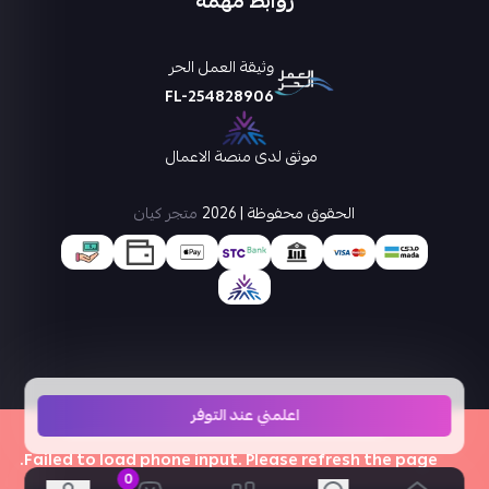
روابط مهمة
وثيقة العمل الحر
FL-254828906
موثق لدى منصة الاعمال
الحقوق محفوظة | 2026
متجر كيان
اعلمني عند التوفر
×
Failed to load phone input. Please refresh the page.
0