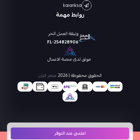
kaianksa
روابط مهمة
وثيقة العمل الحر
FL-254828906
موثق لدى منصة الاعمال
الحقوق محفوظة | 2026
متجر كيان
اعلمني عند التوفر
×