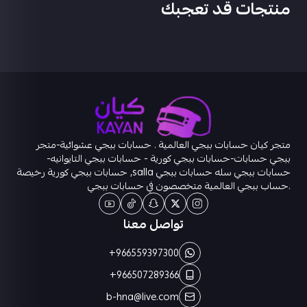
منتجات قد تعجبك
متجر كيان حسابات ببجي العالمية . حسابات ببجي عشوائية-متجر
ببجي حسابات-حسابات ببجي كورية - حسابات ببجي التايوانيه-
حسابات ببجي سله حسابات ببجي salla, حسابات ببجي كورية رخيصة
.حساب ببجي العالمية متخصصون في حسابات ببجي
تواصل معنا
+966559397300
+966507289366
b-hna@live.com