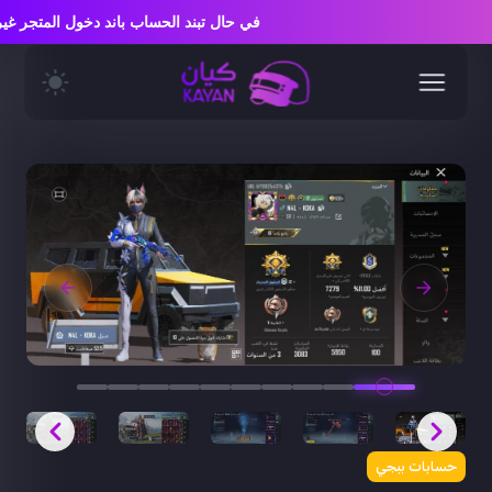
في حال تبند الحساب باند دخول المتجر
حسابات ببجي