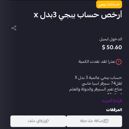
حسابات ببجي
أرخص حساب ببجي 3بدل x
الدخول ايميل
50.60 $
عذرا لقد نفدت الكمية
حساب ببجي عالمية 3 بدل X
لفل74 سيرفر اسيا ماسي
متاح تغير السيرفر والدولة والعلم
المثك 42
قراءة المزيد
مختبر التطوير 10
ام سڤن الفرس الصغير كل مسج
المرفقات
يو ام بي انفجار 8 بت كل مسج
دبس سيدة النمور كل مسج
إضافة ملاحظة
إرفاق ملف
يوزي لحظات رومانسية لفل3