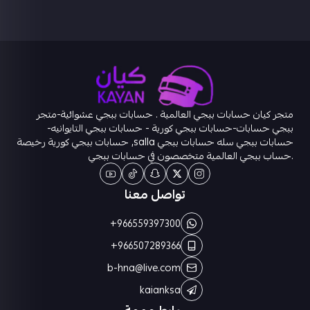
متجر كيان حسابات ببجي العالمية . حسابات ببجي عشوائية-متجر
ببجي حسابات-حسابات ببجي كورية - حسابات ببجي التايوانيه-
حسابات ببجي سله حسابات ببجي salla, حسابات ببجي كورية رخيصة
.حساب ببجي العالمية متخصصون في حسابات ببجي
تواصل معنا
+966559397300
+966507289366
b-hna@live.com
kaianksa