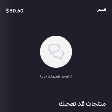
بيزون المقاتل الليلي لفل2
دي بي القطة الرقمية لفل1
50.60 $
السعر
كار قطتي الجميلة لفل1
اس ال ار لحن بحر الخيال لفل1
اسحب و افلت الملف هنا
في اس اس دورية الشتاء لفل1
استعراض
نيد كل مسج
الرفيق عدد3
الكلب - القطة - الفهد
بدلة اكس لسيلفانوس ⭐️
بدلة اكس لاريديسينس⭐️
بدلة اكس المهرج الغامض ⭐️⭐️
باقي التفاصيل بالفديو
ربط الحساب ايميل داخلي ربط ثاني قيد اللغاء
السعر 190﷼
@abu3badi1
لا توجد تقييمات حاليا
منتجات قد تعجبك