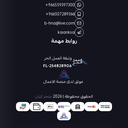
+966559397300
+966507289366
b-hna@live.com
kaianksa
روابط مهمة
وثيقة العمل الحر
FL-254828906
موثق لدى منصة الاعمال
الحقوق محفوظة | 2026
متجر كيان