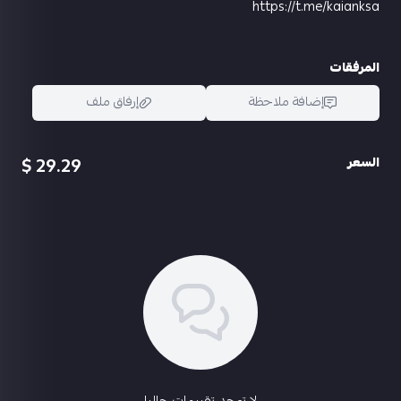
https://t.me/kaianksa
المرفقات
إضافة ملاحظة
إرفاق ملف
29.29 $
السعر
اسحب و افلت الملف هنا
استعراض
لا توجد تقييمات حاليا