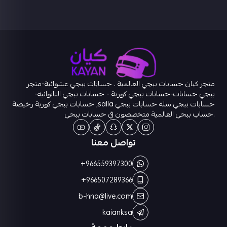
متجر كيان حسابات ببجي العالمية . حسابات ببجي عشوائية-متجر
ببجي حسابات-حسابات ببجي كورية - حسابات ببجي التايوانيه-
حسابات ببجي سله حسابات ببجي salla, حسابات ببجي كورية رخيصة
.حساب ببجي العالمية متخصصون في حسابات ببجي
تواصل معنا
+966559397300
+966507289366
b-hna@live.com
kaianksa