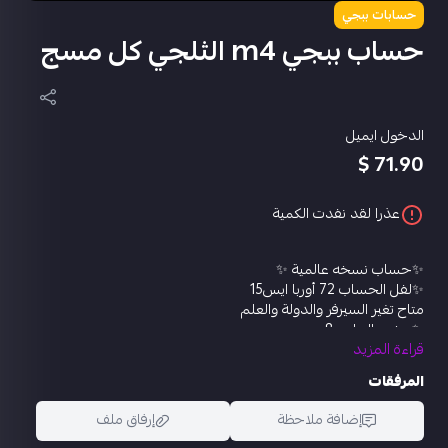
حسابات ببجي
حساب ببجي m4 الثلجي كل مسج
الدخول ايميل
71.90 $
عذرا لقد نفدت الكمية
✨حساب نسخه عالمية ✨
✨لفل الحساب 72 أوربا ايس15
متاح تغير السيرفر والدولة والعلم
✨مختبر التطوير 8
قراءة المزيد
✨امفور الثلجي كل مسج
✨ام سفن الفرس الصغير كل مسج
المرفقات
✨يو ام بي انفجار 8 بت لفل3
✨سكار مدفع الأطايب لفل 1
إضافة ملاحظة
إرفاق ملف
✨دي بي الثعلوبة لفل1