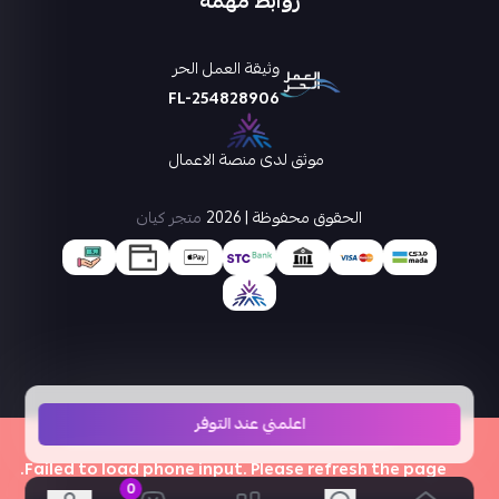
روابط مهمة
وثيقة العمل الحر
FL-254828906
موثق لدى منصة الاعمال
الحقوق محفوظة | 2026
متجر كيان
اعلمني عند التوفر
×
Failed to load phone input. Please refresh the page.
0