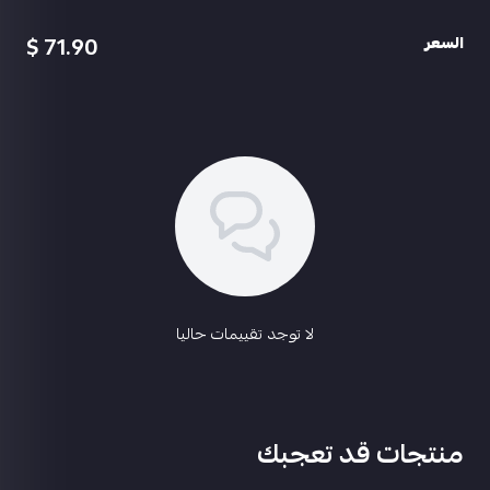
✨ان اس 2000 صياد الظلال لفل1
✨خنجر كل مسج
71.90 $
السعر
✨طاوة لفل1
باقي التفاصيل بالفديو
اسحب و افلت الملف هنا
ربط الحساب ايميل فقط
استعراض
السعر 260﷼
@abu3badi1
لا توجد تقييمات حاليا
منتجات قد تعجبك