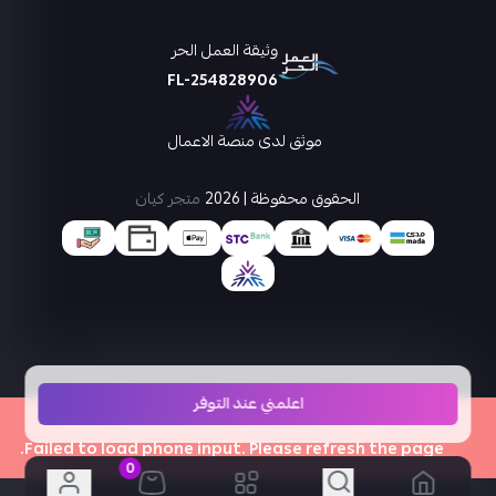
وثيقة العمل الحر
FL-254828906
موثق لدى منصة الاعمال
الحقوق محفوظة | 2026
متجر كيان
اعلمني عند التوفر
×
Failed to load phone input. Please refresh the page.
0