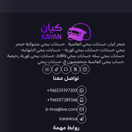
متجر كيان حسابات ببجي العالمية . حسابات ببجي عشوائية-متجر
ببجي حسابات-حسابات ببجي كورية - حسابات ببجي التايوانيه-
حسابات ببجي سله حسابات ببجي salla, حسابات ببجي كورية رخيصة
.حساب ببجي العالمية متخصصون في حسابات ببجي
تواصل معنا
+966559397300
+966507289366
b-hna@live.com
kaianksa
روابط مهمة