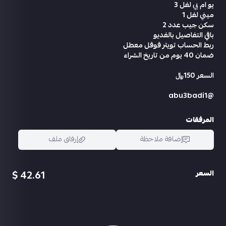
يو ام بي لفل 3
ميني لفل 1
سكن جيب عدد 2
باقي التفاصيل بالفديو
ربط الحساب تويتر قوقل معطل
ضمان 40 يوم من تاريخ الشراء
السعر 150﷼
@abu3badi1
المرفقات
إضافة ملاحظة
إرفاق ملف
42.61 $
السعر
اسحب و افلت الملف هنا
استعراض