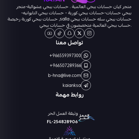
متجر كيان حسابات ببجي العالمية . حسابات ببجي عشوائية-متجر
ببجي حسابات-حسابات ببجي كورية - حسابات ببجي التايوانيه-
حسابات ببجي سله حسابات ببجي salla, حسابات ببجي كورية رخيصة
.حساب ببجي العالمية متخصصون في حسابات ببجي
تواصل معنا
+966559397300
+966507289366
b-hna@live.com
kaianksa
روابط مهمة
وثيقة العمل الحر
FL-254828906
موثق لدى منصة الاعمال