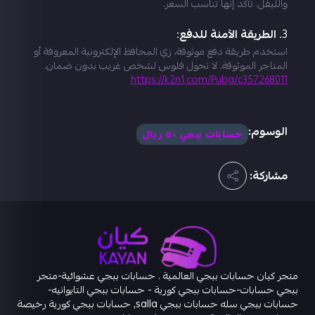
والليفل. تأكد إنها تناسب السعر.
3.
الطريقة الآمنة للدفع
:
استخدم طريقة دفع موثوقة، زي المحافظ الإلكترونية المعروفة أو
المتاجر الموثوقة. لا تحول فلوس لشخص غريب بدون ضمان.
https://k2n1.com/Pubg/c357268011
الوسوم:
حسابات ببجي ٥٠ ريال
مشاركة:
متجر كيان حسابات ببجي العالمية . حسابات ببجي عشوائية-متجر
ببجي حسابات-حسابات ببجي كورية - حسابات ببجي التايوانيه-
حسابات ببجي سله حسابات ببجي salla, حسابات ببجي كورية رخيصة