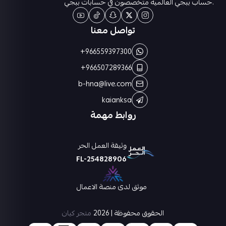
.حساب ببجي العالمية متخصصون في حسابات ببجي
تواصل معنا
+966559397300
+966507289366
b-hna@live.com
kaianksa
روابط مهمة
وثيقة العمل الحر
FL-254828906
موثق لدى منصة الاعمال
الحقوق محفوظة | 2026
متجر كيان