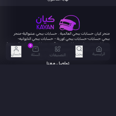
متجر كيان حسابات ببجي العالمية . حسابات ببجي عشوائية-متجر
ببجي حسابات-حسابات ببجي كورية - حسابات ببجي التايوانيه-
حسابات ببجي سله حسابات ببجي salla, حسابات ببجي كورية رخيصة
0
.حساب ببجي العالمية متخصصون في حسابات ببجي
الرئيسية
حسابي
بحث
السلة
التصنيفات
تواصل معنا
+966559397300
+966507289366
b-hna@live.com
kaianksa
روابط مهمة