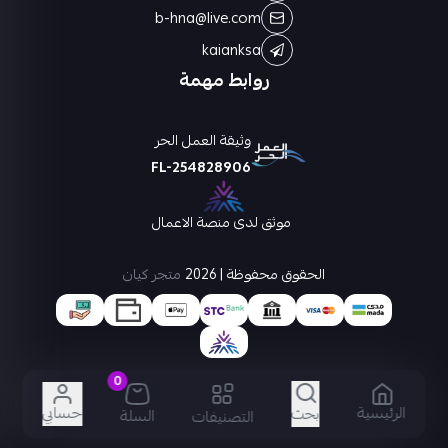
b-hna@live.com
kaianksa
روابط مهمة
وثيقة العمل الحر
FL-254828906
موثق لدى منصة الاعمال
الحقوق محفوظة | 2026
متجر كيان
0
الرئيسية
حسابي
بحث
السلة
التصنيفات