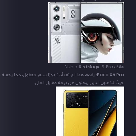
هاتف Nubia RedMagic 9 Pro
Poco X6 Pro
: يقدم هذا الهاتف أداءً قويًا بسعر معقول، مما يجعله خي
جيدًا للاعبين الذين يبحثون عن قيمة مقابل المال.