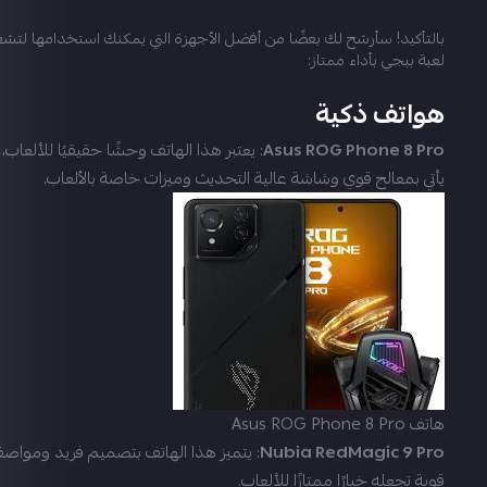
بالتأكيد! سأرشح لك بعضًا من أفضل الأجهزة التي يمكنك استخدامها لتش
لعبة ببجي بأداء ممتاز:
هواتف ذكية
Asus ROG Phone 8 Pro
: يعتبر هذا الهاتف وحشًا حقيقيًا للألعاب
يأتي بمعالج قوي وشاشة عالية التحديث وميزات خاصة بالألعاب.
هاتف Asus ROG Phone 8 Pro
Nubia RedMagic 9 Pro
: يتميز هذا الهاتف بتصميم فريد ومواص
قوية تجعله خيارًا ممتازًا للألعاب.