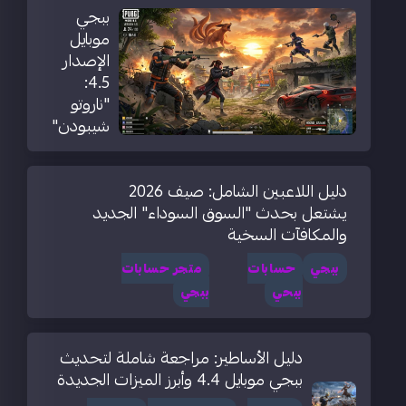
ببجي
موبايل
الإصدار
4.5:
"ناروتو
شيبودن"
دليل اللاعبين الشامل: صيف 2026
يشتعل بحدث "السوق السوداء" الجديد
والمكافآت السخية
ببجي
حسابات
متجر حسابات
ببحي
ببجي
دليل الأساطير: مراجعة شاملة لتحديث
ببجي موبايل 4.4 وأبرز الميزات الجديدة