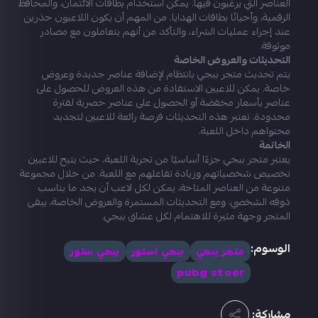
العناصر التي يرغبون فيها. يمكن استخدام بطاقات الائتمان، والمحافظ
الرقمية، وأحيانًا بطاقات الهدايا. من المهم أن يكون اللاعبون حذرين
عند إجراء عمليات الشراء، والتأكد من أنهم يتعاملون مع مصادر
موثوقة.
التحديثات والعروض الخاصة
يتم تحديث متجر ببجي بانتظام لإضافة عناصر جديدة وعروض
خاصة. يمكن للاعبين الاستفادة من هذه العروض للحصول على
عناصر بأسعار مخفضة أو الحصول على عناصر حصرية لفترة
محدودة. تعتبر هذه التحديثات فرصة رائعة للاعبين لتجديد
محتواهم داخل اللعبة.
الخاتمة
يعتبر متجر ببجي جزءًا أساسيًا من تجربة اللعبة، حيث يتيح للاعبين
تخصيص شخصياتهم وزيادة تفاعلهم مع اللعبة. من خلال مجموعة
متنوعة من العناصر المتاحة، يمكن لكل لاعب أن يجد ما يناسب
ذوقه الشخصي. ومع التحديثات المستمرة والعروض الخاصة، يبقى
المتجر وجهة مثيرة للاهتمام لكل عشاق ببجي.
الوسوم:
متجر ببجي
ببجي استور
ببجي ستور
pubg stoer
مشاركة: