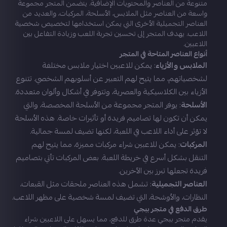
متنوعة من العناصر والمحتويات الإضافية. يتضمن المتجر مجموعة
واسعة من العناصر مثل الملابس، الأسلحة، المركبات، والعديد من
العناصر التجميلية الأخرى التي يمكن استخدامها لتخصيص شخصية
اللاعب. يهدف المتجر إلى تحسين تجربة اللعب وزيادة التفاعل بين
اللاعبين.
أنواع العناصر المتاحة في المتجر
الملابس والأزياء
: يمكن للاعبين اختيار ملابس مختلفة
لشخصياتهم، مما يتيح لهم التعبير عن أسلوبهم الشخصي. تتنوع
الأزياء بين الكلاسيكية والعصرية، وتتوفر في أشكال وألوان متعددة.
الأسلحة
: يوفر المتجر مجموعة من الأسلحة المخصصة، والتي
يمكن أن تكون لها تصاميم فريدة أو تأثيرات خاصة. هذه الأسلحة
لا تؤثر على أداء اللاعب في اللعبة، لكنها تضيف لمسة جمالية.
المركبات
: يمكن للاعبين شراء مركبات مميزة، مما يتيح لهم
التنقل بشكل أسرع في خريطة اللعبة. بعض المركبات تأتي بتصاميم
فريدة تجعلها تبرز بين الآخرين.
العناصر التجميلية
: تشمل هذه العناصر ملحقات مثل القبعات،
النظارات، والأوشحة، التي تضيف لمسة شخصية على مظهر اللاعب.
طرق الدفع في متجر ببجي
يقدم متجر ببجي عدة طرق للدفع، مما يسهل على اللاعبين شراء