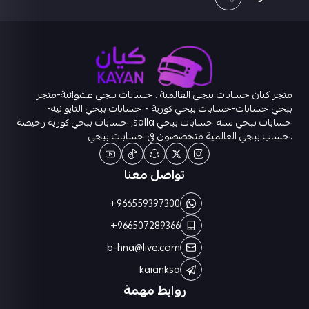
متجر كيان حسابات ببجي العالمية . حسابات ببجي عشوائية-متجر
ببجي حسابات-حسابات ببجي كورية - حسابات ببجي التايوانيه-
حسابات ببجي سله حسابات ببجي salla, حسابات ببجي كورية رخيصة
.حساب ببجي العالمية متخصصون في حسابات ببجي
تواصل معنا
+966559397300
+966507289366
b-hna@live.com
kaianksa
روابط مهمة