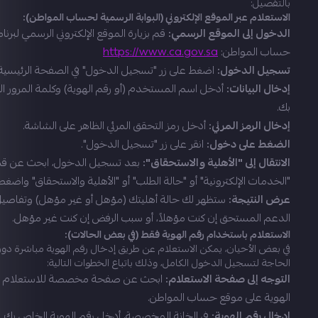
بالتفصيل:
الاستعلام عبر الموقع الإلكتروني (البوابة الرسمية لحساب المواطن):
الدخول إلى الموقع الرسمي:
قم بزيارة الموقع الإلكتروني الرسمي لبرنا
حساب المواطن:
https://www.ca.gov.sa
تسجيل الدخول:
اضغط على زر "تسجيل الدخول" في الصفحة الرئيسية.
إدخال البيانات:
أدخل اسم المستخدم (أو رقم الهوية) وكلمة المرور ا
بك.
إدخال الرمز المرئي:
أدخل رمز التحقق المرئي الظاهر على الشاشة.
الضغط على دخول:
انقر على زر "تسجيل الدخول".
الانتقال إلى "الأهلية والاستحقاق":
بعد تسجيل الدخول، ابحث عن ق
"الخدمات الإلكترونية" أو "حالة الطلب" أو "الأهلية والاستحقاق" واضغط
عرض النتيجة:
ستظهر لك حالة أهليتك (مؤهل أو غير مؤهل) وتفاصي
الدعم المستحق إن كنت مؤهلاً، أو سبب الرفض إن كنت غير مؤهل.
الاستعلام باستخدام رقم الهوية فقط (في بعض الحالات):
في بعض الأحيان، يمكن الاستعلام عن طريق إدخال رقم الهوية مباشرة دو
الحاجة لتسجيل الدخول الكامل، وذلك باتباع الخطوات التالية:
التوجه إلى صفحة الاستعلام:
ابحث عن صفحة مخصصة للاستعلام ب
الهوية على موقع حساب المواطن.
إدخال رقم الهوية:
في الخانة المخصصة، أدخل رقم الهوية الخاص بك.