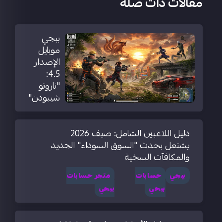
مقالات ذات صلة
ببجي
موبايل
الإصدار
4.5:
"ناروتو
شيبودن"
دليل اللاعبين الشامل: صيف 2026
يشتعل بحدث "السوق السوداء" الجديد
والمكافآت السخية
ببجي
حسابات
متجر حسابات
ببحي
ببجي