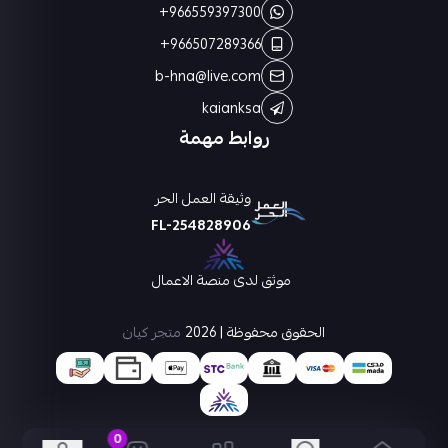
+966559397300
+966507289366
b-hna@live.com
kaianksa
روابط مهمة
وثيقة العمل الحر
FL-254828906
موثق لدى منصة الاعمال
الحقوق محفوظة | 2026
متجر كيان
0