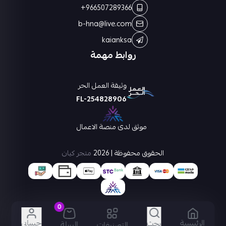
+966507289366
b-hna@live.com
kaianksa
روابط مهمة
وثيقة العمل الحر
FL-254828906
موثق لدى منصة الاعمال
الحقوق محفوظة | 2026
متجر كيان
0
الرئيسية
حسابي
بحث
السلة
التصنيفات