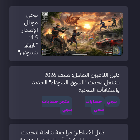
ببجي
موبايل
الإصدار
4.5:
"ناروتو
شيبودن"
دليل اللاعبين الشامل: صيف 2026
يشتعل بحدث "السوق السوداء" الجديد
والمكافآت السخية
ببجي
حسابات
متجر حسابات
ببحي
ببجي
دليل الأساطير: مراجعة شاملة لتحديث