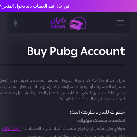
في حال تبند الحساب باند دخول المت
Buy Pubg Account
شراء حساب PUBG قد ينتهك شروط الخدمة الخاصة باللعبة، حيث تُحظ
مشاركة الحسابات أو بيعها أو شراؤها، وقد يؤدي ذلك إلى حظر الحساب 
دائم. إذا كنت تنوي المضي قدمًا، فمن الأفضل الحذر واللجوء إلى منصات 
لتجنب الاحتيال أو المشكلات القانونية.
خطوات للشراء بطريقة آمنة:
استخدم منصات موثوقة
:
مواقع مثل متجر كيان توفر منصات آمنة لشراء الحسابات.
k2n1.com
تأكد من قراءة تقييمات البائعين والتحقق من سمعتهم.