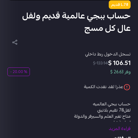
L.78 قديم
حساب ببجي عالمية قديم ولفل
عال كل مسج
تسجل الدخول ربط داخلي
106.51 $
133.14 $
وفر 26.63 $
% 20.00 -
عذرا لقد نفدت الكمية
حساب ببجي العالميه
لفل78 تقيم بلاتيني
متاح تغير العلم والسيرفر والدولة
اسلحة تطوير
قراءة المزيد
امفور الثلجي لفل 5 مفتوح سكوب3
بيزون الحرباء المتوهجه كل مسج