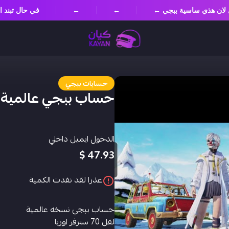
سؤل لان هذي ساسية ببجي ←
←
←
في حال تبن
حسابات ببجي
حساب ببجي عالمية
الدخول ايميل داخلي
47.93 $
عذرا لقد نفدت الكمية
حساب ببجي نسخه عالمية
لفل 70 سيرفر اوربا