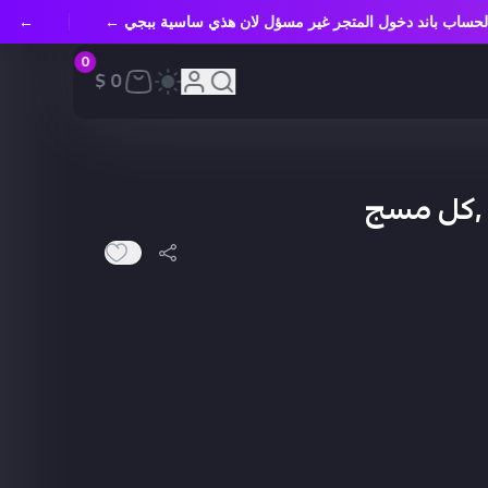
د الحساب باند دخول المتجر غير مسؤل لان هذي ساسية ببجي ←
←
0
0 $
 ,كل مسج