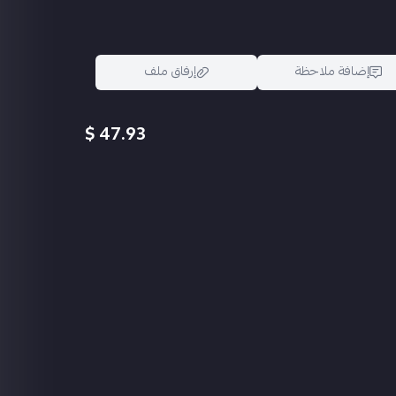
إضافة ملاحظة
إرفاق ملف
47.93 $
اسحب و افلت الملف هنا
استعراض