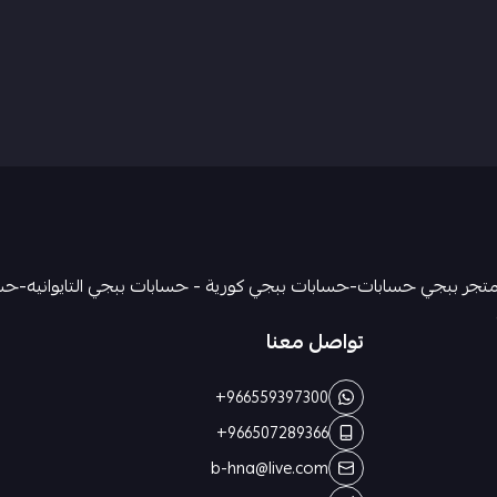
تواصل معنا
+966559397300
+966507289366
b-hna@live.com