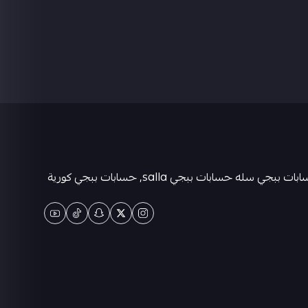
متجر كيان حسابات ببجي العالمية . حسابات ببجي عشوائية-متجر ببجي حسابات-حسابات ببجي كورية - حسابات ببجي التايوانيه-حسابات ببجي سله حسابات ببجي salla, حسابات ببجي كورية