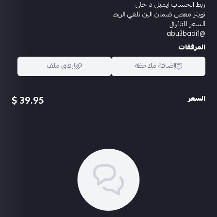
ربط الحساب ايميل داخلي
تويتر معطل ضمان الين تلغي الربط
السعر 150﷼
@abu3badi1
المرفقات
إضافة ملاحظة
إرفاق ملف
39.95 $
السعر
اسحب و افلت الملف هنا
استعراض