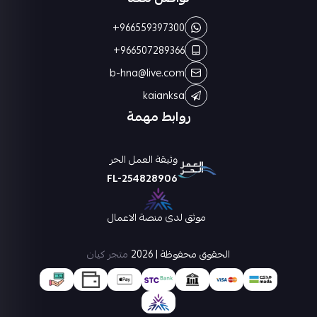
+966559397300
+966507289366
b-hna@live.com
kaianksa
روابط مهمة
وثيقة العمل الحر
FL-254828906
موثق لدى منصة الاعمال
الحقوق محفوظة | 2026
متجر كيان