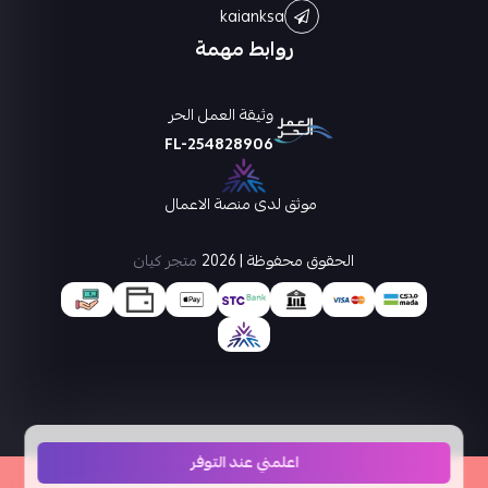
kaianksa
روابط مهمة
وثيقة العمل الحر
FL-254828906
موثق لدى منصة الاعمال
الحقوق محفوظة | 2026
متجر كيان
اعلمني عند التوفر
×