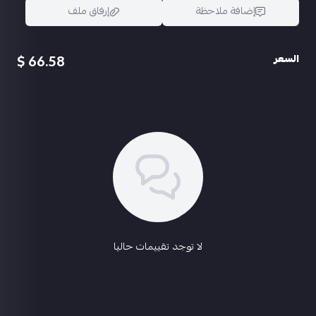
إضافة ملاحظة
إرفاق ملف
66.58 $
السعر
اسحب و افلت الملف هنا
استعراض
لا توجد تقييمات حاليا