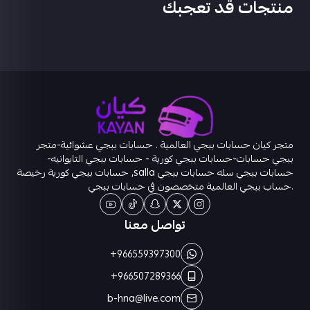
منتجات قد تعجبك
متجر كيان حسابات ببجي العالمية . حسابات ببجي عشوائية-متجر
ببجي حسابات-حسابات ببجي كورية - حسابات ببجي التايوانيه-
حسابات ببجي سله حسابات ببجي salla, حسابات ببجي كورية رخيصة
.حساب ببجي العالمية متخصصون في حسابات ببجي
تواصل معنا
+966559397300
+966507289366
b-hna@live.com