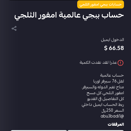
حسابات ببجي امفور الثلجي
حساب ببجي عالمية امفور الثلجي
الدخول ايميل
66.58 $
عذرا لقد نفدت الكمية
حساب عالمية
لفل 76 سيرفر اوربا
متاح تغير الدوله والسيرفر.
امفور الثلجي كل مسج
كل التفاصيل في الفديو
ربط الحساب ايميل داخلي
السعر 250﷼
@abu3badi1
المرفقات