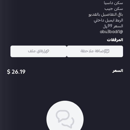
سكن داسيا
سكن جيب
باقي التفاصيل بالفديو
الربط ايميل داخلي
السعر 99﷼
@abu3badi1
المرفقات
إضافة ملاحظة
إرفاق ملف
26.19 $
السعر
اسحب و افلت الملف هنا
استعراض