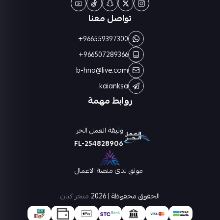
تواصل معنا
+966559397300
+966507289366
b-hna@live.com
kaianksa
روابط مهمة
وثيقة العمل الحر
FL-254828906
موثق لدى منصة الاعمال
الحقوق محفوظة | 2026
متجر كيان