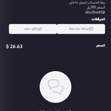
ربط الحساب ايميل داخلي
السعر 100﷼
@abu3badi1
المرفقات
إضافة ملاحظة
إرفاق ملف
26.63 $
السعر
اسحب و افلت الملف هنا
استعراض