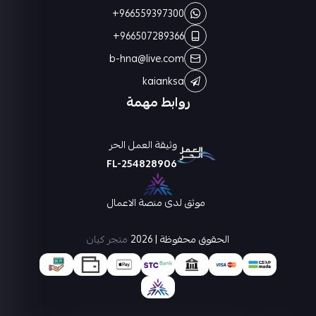
+966559397300
+966507289366
b-hna@live.com
kaianksa
روابط مهمة
وثيقة العمل الحر
FL-254828906
موثق لدى منصة الاعمال
الحقوق محفوظة | 2026
متجر كيان