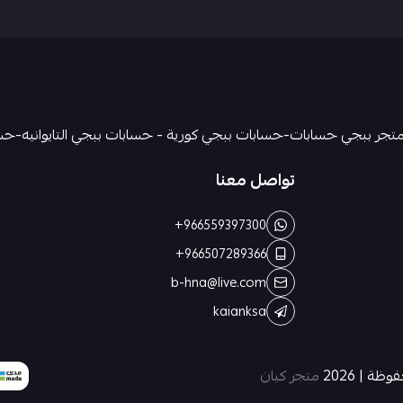
تواصل معنا
+966559397300
+966507289366
b-hna@live.com
kaianksa
ة | 2026
متجر كيان