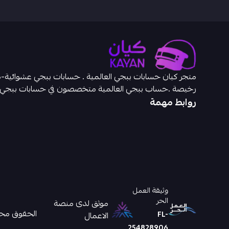
رخيصة .حساب ببجي العالمية متخصصون في حسابات ببجي
روابط مهمة
وثيقة العمل
الحر
موثق لدى منصة
الحقوق محفوظ
FL-
الاعمال
254828906