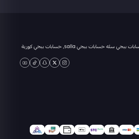
متجر كيان حسابات ببجي العالمية . حسابات ببجي عشوائية-متجر ببجي حسابات-حسابات ببجي كورية - حسابات ببجي التايوانيه-حسابات ببجي سله حسابات ببجي salla, حسابات ببجي كورية