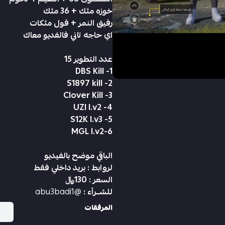
خوزه مثك + 36 مثك
رفيق النمر + فول مثكات
اي حاجه تاني فالفديو معاك
عدد التطوير 15
1- DBS Kill
2- S1897 kill
3- Clover Kill
4- UZI l.v2
5- S12K l.v3
6-MGL l.v2
الباقي موضح بالفيديو
لروابط : بريد داخلي فقط
السعر : 130﷼
للشــرأء :
@abu3badi1
المرفقات