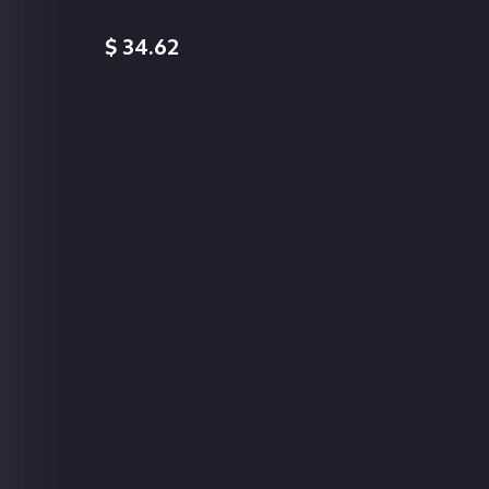
34.62 $
اسحب و افلت الملف هنا
استعراض