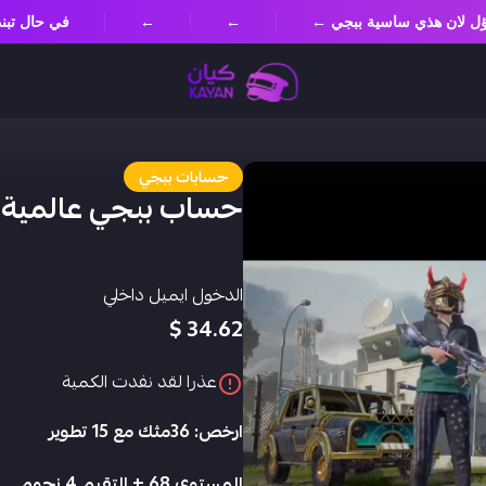
 مسؤل لان هذي ساسية ببجي ←
←
←
في حال ت
حسابات ببجي
حساب ببجي عالمية
الدخول ايميل داخلي
34.62 $
عذرا لقد نفدت الكمية
ارخص: 36مثك مع 15 تطوير
المستوى 68 + التقيم 4 نحوم