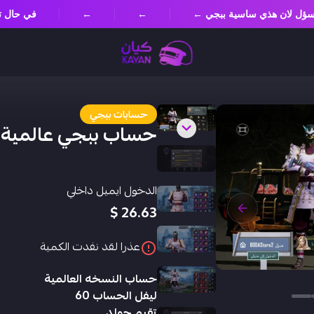
ير مسؤل لان هذي ساسية ببجي ←
←
←
في حال 
حسابات ببجي
حساب ببجي عالمية
الدخول ايميل داخلي
26.63 $
عذرا لقد نفدت الكمية
حساب النسخه العالمية
ليفل الحساب 60
تقيم جولد