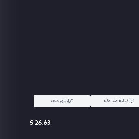
إضافة ملاحظة
إرفاق ملف
26.63 $
اسحب و افلت الملف هنا