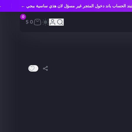
تبند الحساب باند دخول المتجر غير مسؤل لان هذي ساسية ببجي ←
0
0 $