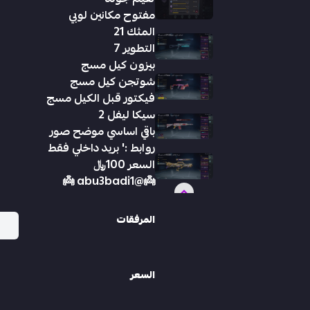
مفتوح مكانين لوبي
المثك 21
التطوير 7
بيزون كيل مسج
شوتجن كيل مسج
فيكتور قبل الكيل مسج
سيكا ليفل 2
باقي اساسي موضح صور
روابط :' بريد داخلي فقط
السعر 100﷼
👼@abu3badi1 👼
المرفقات
السعر