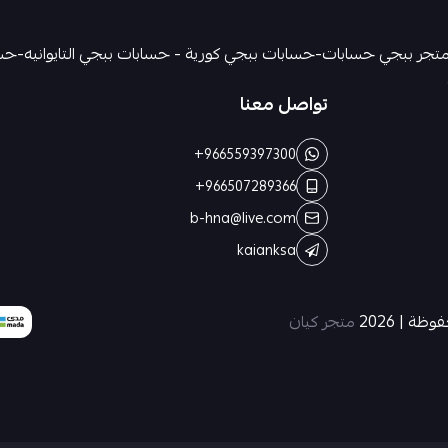
تواصل معنا
+966559397300
+966507289366
b-hna@live.com
kaianksa
ة | 2026
متجر كيان