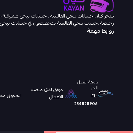
رخيصة .حساب ببجي العالمية متخصصون في حسابات ببجي
روابط مهمة
وثيقة العمل
الحر
موثق لدى منصة
الحقوق محفوظ
FL-
الاعمال
254828906