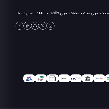
متجر كيان حسابات ببجي العالمية . حسابات ببجي عشوائية-متجر ببجي حسابات-حسابات ببجي كورية - حسابات ببجي التايوانيه-حسابات ببجي سله حسابات ببجي salla, حسابات ببجي كورية