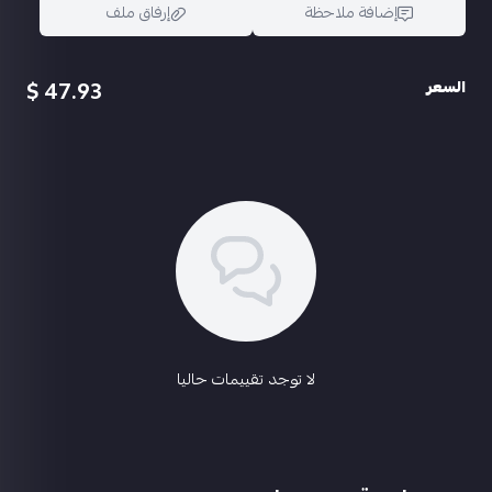
ام جي ثري لفل2
إضافة ملاحظة
إرفاق ملف
ام 24 البحار السبعة لفل 2
كار قطتي الجميله لفل 2
اوم AWM المنتقم الأرجواني لفل 2
47.93 $
السعر
ام 24 جبروت فرعون لفل 2
يو ام بي حاصد الأرواح لفل 2
اسحب و افلت الملف هنا
يوزي حارسة الأرواح لفل 2
استعراض
الباقي لفل 1
باقي التفاصيل بالفديو
ربط الحساب ايميل داخلي
السعر 180﷼
@abu3badi1
لا توجد تقييمات حاليا