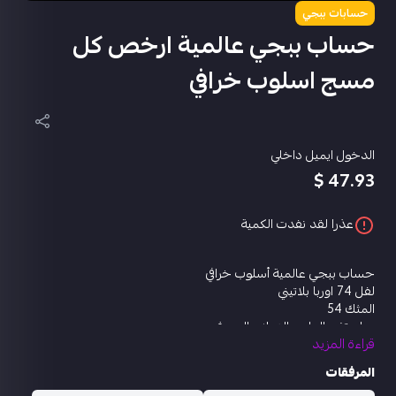
حسابات ببجي
حساب ببجي عالمية ارخص كل
مسج اسلوب خرافي
الدخول ايميل داخلي
47.93 $
عذرا لقد نفدت الكمية
حساب ببجي عالمية أسلوب خرافي
لفل 74 اوربا بلاتيني
المثك 54
متاح تغير العلم والدوله والسيرفر
قراءة المزيد
مختبر التطوير
اي كي ام ارنوبتي كل مسج
المرفقات
يو ام بي الحوت الغاضب كل مسج