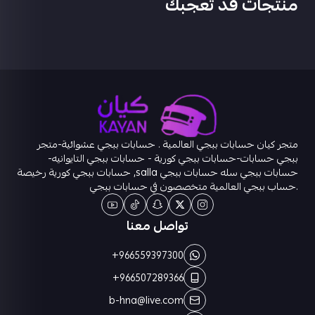
منتجات قد تعجبك
متجر كيان حسابات ببجي العالمية . حسابات ببجي عشوائية-متجر
ببجي حسابات-حسابات ببجي كورية - حسابات ببجي التايوانيه-
حسابات ببجي سله حسابات ببجي salla, حسابات ببجي كورية رخيصة
.حساب ببجي العالمية متخصصون في حسابات ببجي
تواصل معنا
+966559397300
+966507289366
b-hna@live.com