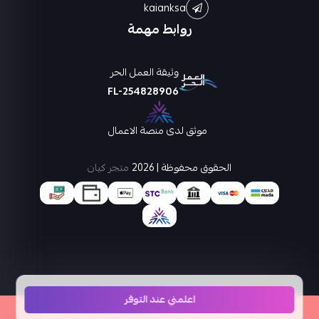
kaianksa
روابط مهمة
وثيقة العمل الحر
FL-254828906
موثق لدى منصة الاعمال
الحقوق محفوظة | 2026
متجر كيان
اعلمني عند التوفر
×