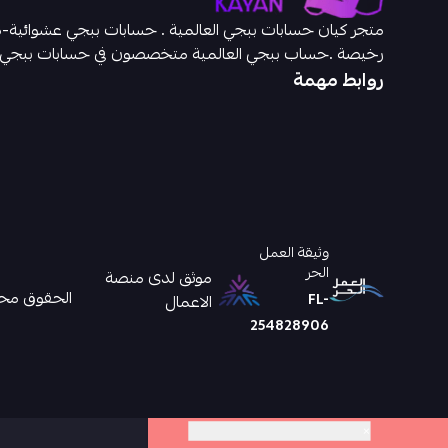
رخيصة .حساب ببجي العالمية متخصصون في حسابات ببجي
روابط مهمة
وثيقة العمل
الحر
موثق لدى منصة
الحقوق محفوظ
FL-
الاعمال
254828906