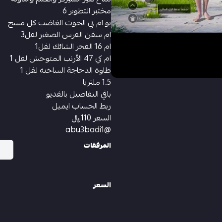
مختبر التطوير 6
يو ام بي الحوت الغاضب كل مسج
ام سفن الفرس الصغير لفل3
ام 16 الفجر الشائك لفل1
ام كي 47 الأرنب المتوحش لفل 1
طاوة الدجاجة الساخنه لفل 1
1.5 ملتريا
باقي التفاصيل بالفديو
ربط الحساب ايميل
السعر 110﷼
@abu3badi1
المرفقات
السعر