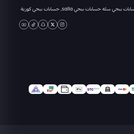
متجر كيان حسابات ببجي العالمية . حسابات ببجي عشوائية-متجر ببجي حسابات-حسابات ببجي كورية - حسابات ببجي التايوانيه-حسابات ببجي سله حسابات ببجي salla, حسابات ببجي كورية