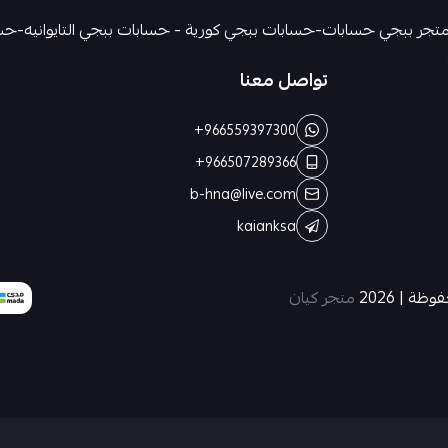
تواصل معنا
+966559397300
+966507289366
b-hna@live.com
kaianksa
ة | 2026
متجر كيان