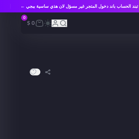
ل تبند الحساب باند دخول المتجر غير مسؤل لان هذي ساسية ببجي ←
0
0 $