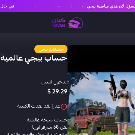
غير مسؤل لان هذي ساسية ببجي ←
←
←
في حا
حسابات ببجي
حساب ببجي عالمية
الدخول ايميل
29.29 $
عذرا لقد نفدت الكمية
حساب نسخه عالمية
لفل 68 سيرفر اوربا
متاح تغير السيرفر والعلم والدولة