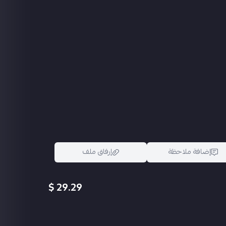
إضافة ملاحظة
إرفاق ملف
29.29 $
اسحب و افلت الملف هنا
استعراض