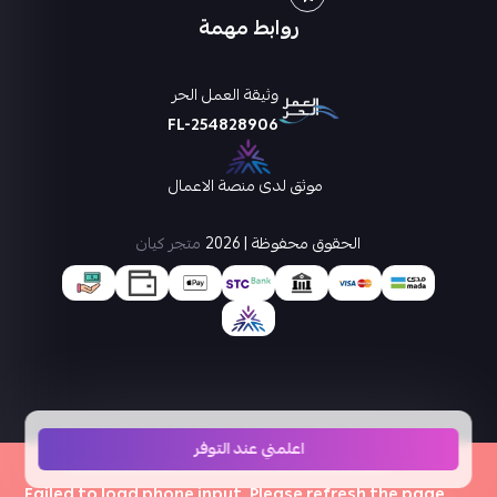
روابط مهمة
وثيقة العمل الحر
FL-254828906
موثق لدى منصة الاعمال
الحقوق محفوظة | 2026
متجر كيان
اعلمني عند التوفر
×
Failed to load phone input. Please refresh the page.