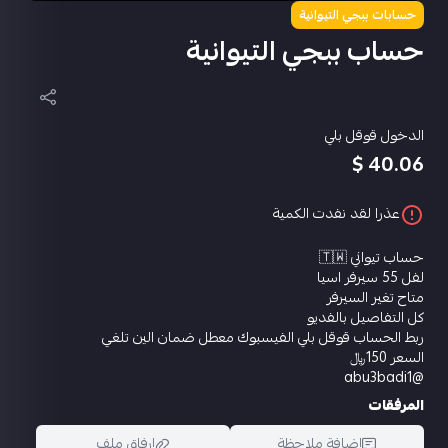
حسابات ببجي التيوانية
حساب ببجي التيوانية
الدخول قوقل بلي
40.06 $
عذرا لقد نفدت الكمية
حساب تيواني 🇹🇼
لفل 55 سيرفر اسيا
متاح تغير السيرفر
كل التفاصيل بالفديو
ربط الحساب قوقل بلي الفيسبوك معطل ضمان الين تلغي
السعر 150﷼
@abu3badi1
المرفقات
إضافة ملاحظة
إرفاق ملف