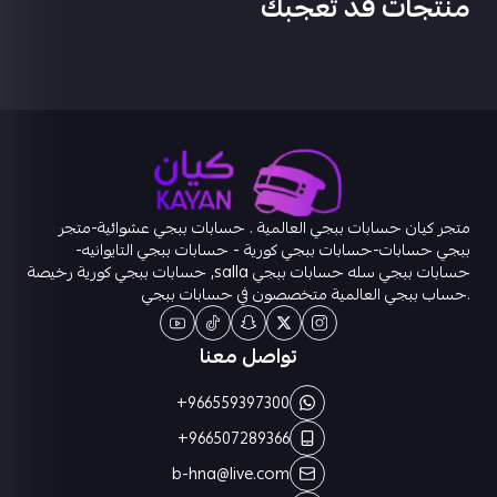
منتجات قد تعجبك
متجر كيان حسابات ببجي العالمية . حسابات ببجي عشوائية-متجر
ببجي حسابات-حسابات ببجي كورية - حسابات ببجي التايوانيه-
حسابات ببجي سله حسابات ببجي salla, حسابات ببجي كورية رخيصة
.حساب ببجي العالمية متخصصون في حسابات ببجي
تواصل معنا
+966559397300
+966507289366
b-hna@live.com