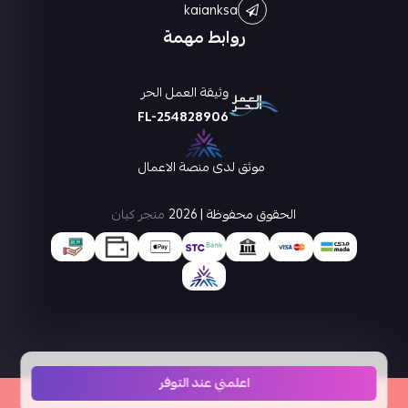
kaianksa
روابط مهمة
وثيقة العمل الحر
FL-254828906
موثق لدى منصة الاعمال
الحقوق محفوظة | 2026
متجر كيان
اعلمني عند التوفر
×