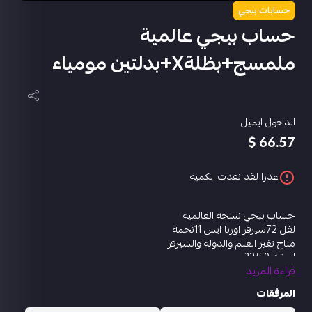
حسابات ببجي
حساب ببجي عالمية
ملمسج+بظلةX+بدلتين مومياء
الدخول ايميل
66.57 $
عذرا لقد نفدت الكمية
حساب ببجي نسخه العالمية
لفل 72سيرفر اوربا ايس 11نحمة
متاح تغير العلم والدولة والسيرفر
المثك 32/50
قراءة المزيد
بدلة X
بدلة المومياء الزرقاء +الصفرا
المرفقات
مختبر التطوير.