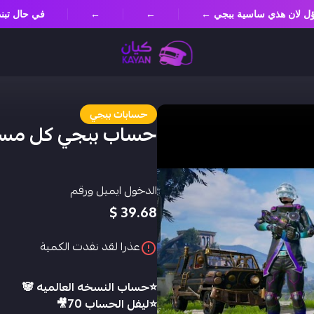
 مسؤل لان هذي ساسية ببجي ←
←
←
في حال ت
حسابات ببجي
حساب ببجي كل مس
الدخول ايميل ورقم
39.68 $
عذرا لقد نفدت الكمية
⭐️حساب النسخه العالميه 🐼
⭐️ليفل الحساب 70🎥