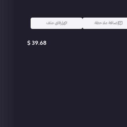
إضافة ملاحظة
إرفاق ملف
39.68 $
اسحب و افلت الملف هنا
استعراض