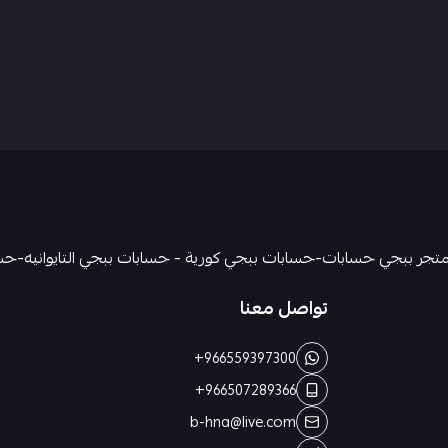
تواصل معنا
+966559397300
+966507289366
b-hna@live.com