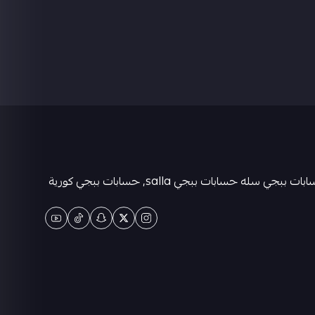
متجر كيان حسابات ببجي العالمية . حسابات ببجي عشوائية-متجر ببجي حسابات-حسابات ببجي كورية - حسابات ببجي التايوانيه-حسابات ببجي سله حسابات ببجي salla, حسابات ببجي كورية