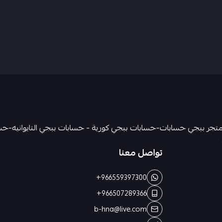
تواصل معنا
+966559397300
+966507289366
b-hna@live.com