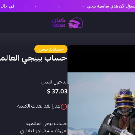
ير مسؤل لان هذي ساسية ببجي ←
←
←
في حال
حسابات ببجي
حساب بببجي العالمية
الدخول ايميل
37.03 $
عذرا لقد نفدت الكمية
حساب ببجي العالمية
لفل74 سيرفر اوربا بلاتيني