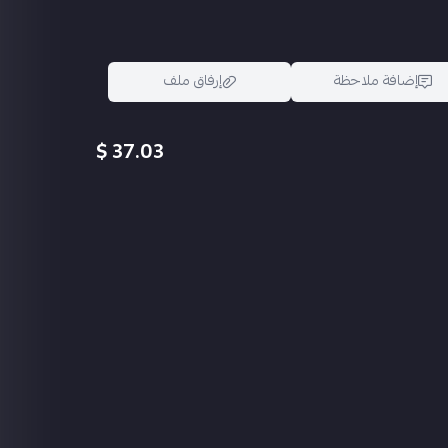
إضافة ملاحظة
إرفاق ملف
37.03 $
اسحب و افلت الملف هنا
استعراض