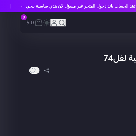
 تبند الحساب باند دخول المتجر غير مسؤل لان هذي ساسية ببجي ←
0
0 $
 لفل74