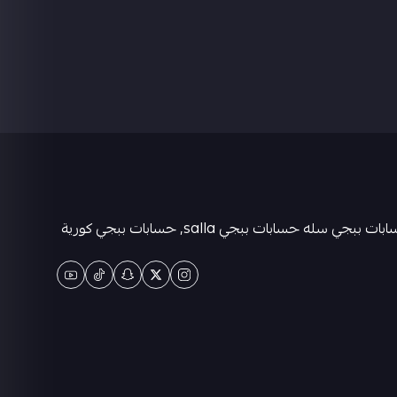
متجر كيان حسابات ببجي العالمية . حسابات ببجي عشوائية-متجر ببجي حسابات-حسابات ببجي كورية - حسابات ببجي التايوانيه-حسابات ببجي سله حسابات ببجي salla, حسابات ببجي كورية