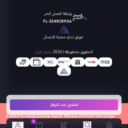
وثيقة العمل الحر
FL-254828906
موثق لدى منصة الاعمال
الحقوق محفوظة | 2026
متجر كيان
اعلمني عند التوفر
×
Failed to load phone input. Please refresh the page.
0