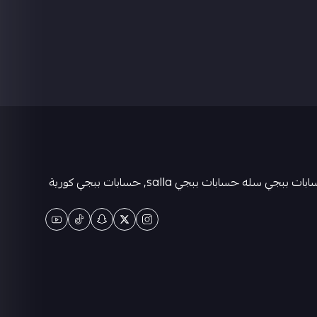
متجر كيان حسابات ببجي العالمية . حسابات ببجي عشوائية-متجر ببجي حسابات-حسابات ببجي كورية - حسابات ببجي التايوانيه-حسابات ببجي سله حسابات ببجي salla, حسابات ببجي كورية