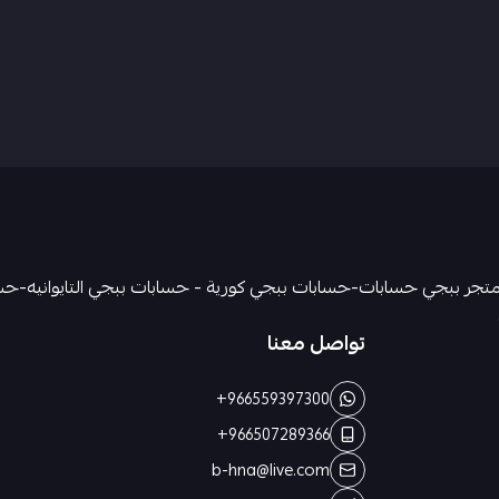
سكن داسيا
باقي التفاصيل في الفديو
ربط الحساب تويتر فقط
السعر 380 ﷼
@abu3badi1
تواصل معنا
+966559397300
+966507289366
b-hna@live.com