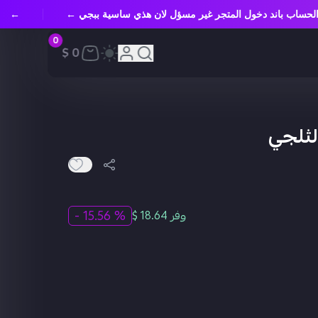
د الحساب باند دخول المتجر غير مسؤل لان هذي ساسية ببجي ←
←
0
0 $
لثلجي
% 15.56 -
وفر 18.64 $