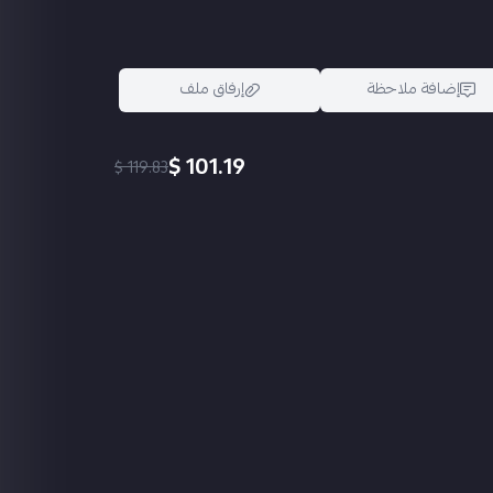
إضافة ملاحظة
إرفاق ملف
101.19 $
119.83 $
اسحب و افلت الملف هنا
استعراض