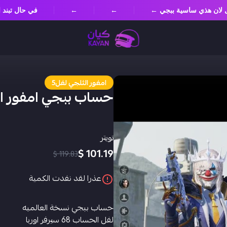
سؤل لان هذي ساسية ببجي ←
←
←
في حال تبن
امفور الثلجي لفل5
حساب ببجي امفور ا
تويتر
101.19 $
119.83 $
عذرا لقد نفدت الكمية
حساب ببجي نسخة العالميه
لفل الحساب 68 سيرفر اوربا