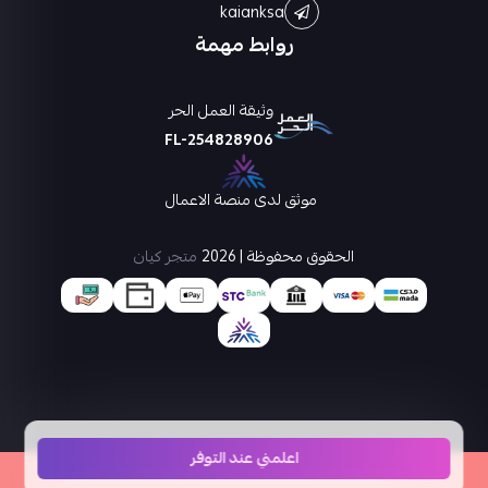
kaianksa
روابط مهمة
وثيقة العمل الحر
FL-254828906
موثق لدى منصة الاعمال
الحقوق محفوظة | 2026
متجر كيان
اعلمني عند التوفر
×