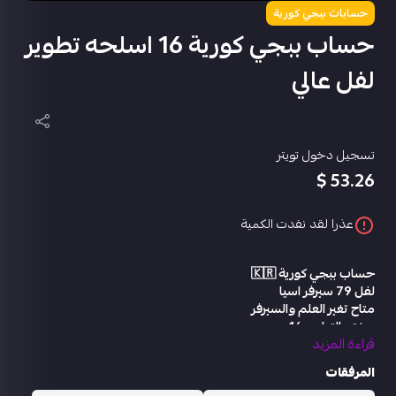
حسابات ببجي كورية
حساب ببجي كورية 16 اسلحه تطوير
لفل عالي
تسجيل دخول تويتر
53.26 $
عذرا لقد نفدت الكمية
حساب ببجي كورية 🇰🇷
لفل 79 سيرفر اسيا
متاح تغير العلم والسيرفر
مختبر التطوير 16
قراءة المزيد
امفور لفل 2
اي كي ام الثلجي لفل 2
المرفقات
ميني 14 لفل 2