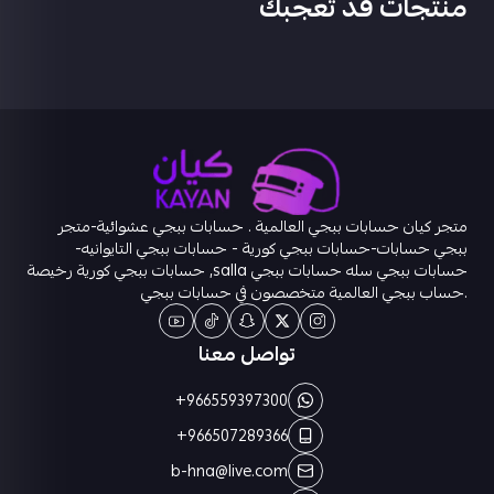
منتجات قد تعجبك
متجر كيان حسابات ببجي العالمية . حسابات ببجي عشوائية-متجر
ببجي حسابات-حسابات ببجي كورية - حسابات ببجي التايوانيه-
حسابات ببجي سله حسابات ببجي salla, حسابات ببجي كورية رخيصة
.حساب ببجي العالمية متخصصون في حسابات ببجي
تواصل معنا
+966559397300
+966507289366
b-hna@live.com