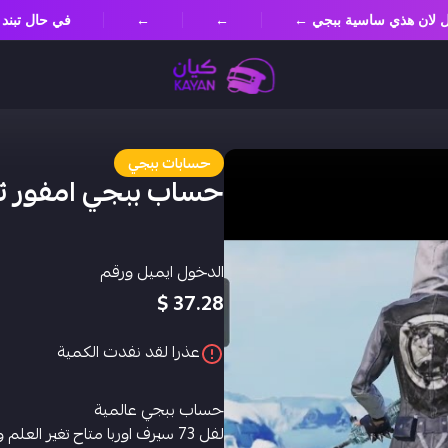
مسؤل لان هذي ساسية ببجي ←
←
←
في حال تب
حسابات ببجي
حساب ببجي امفور ثل
الدخول ايميل ورقم
37.28 $
عذرا لقد نفدت الكمية
حساب ببجي عالمية
لفل 73 سيرف اوربا متاح تغير العلم والدولة والسيرفر