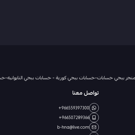
تواصل معنا
+966559397300
+966507289366
b-hna@live.com