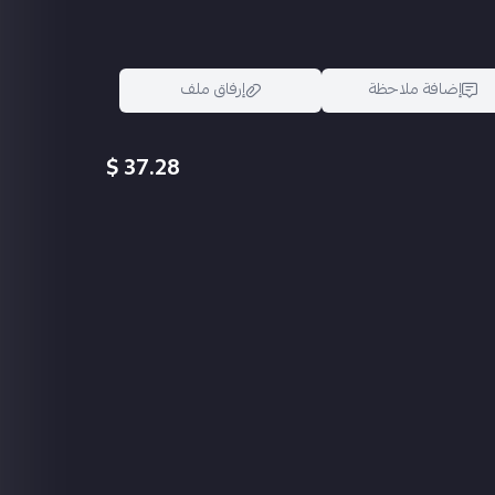
إضافة ملاحظة
إرفاق ملف
37.28 $
اسحب و افلت الملف هنا
استعراض