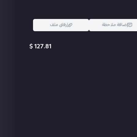
لفل76 ـ مثك 42 🌟ـ مجموعات52🔥 ـ تقيم متفوق مسيطر5300نقطه🏆 ـ طقمRORA ـ
السوداء ـ طقم الفراشه الملكيه ـ قناع النبيل ـ خوذه
إضافة ملاحظة
إرفاق ملف
127.81 $
امفور ثلجي شكل نهائي LVL6 🤩ـ بيزون المقاتل كيل مسج 🗡ـ S12Kالبندقه النوويه🤩 ـ
اسحب و افلت الملف هنا
استعراض