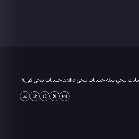
متجر كيان حسابات ببجي العالمية . حسابات ببجي عشوائية-متجر ببجي حسابات-حسابات ببجي كورية - حسابات ببجي التايوانيه-حسابات ببجي سله حسابات ببجي salla, حسابات ببجي كورية