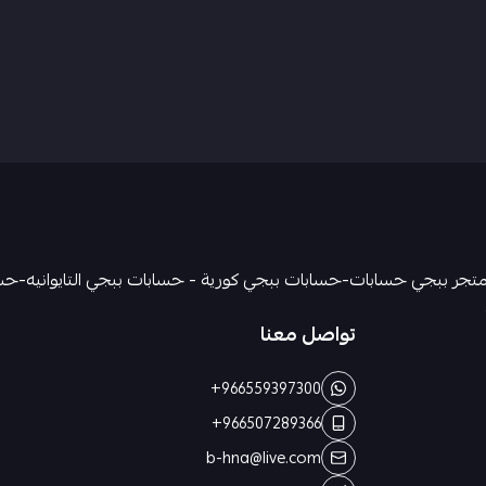
تواصل معنا
+966559397300
+966507289366
b-hna@live.com