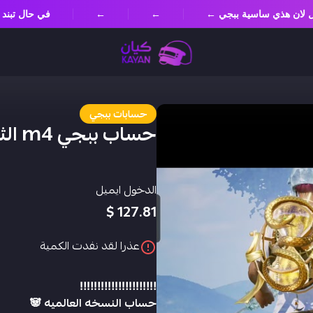
مسؤل لان هذي ساسية ببجي ←
←
←
في حال تب
حسابات ببجي
حساب ببجي m4 الثلجي لفل6
الدخول ايميل
127.81 $
عذرا لقد نفدت الكمية
‼️‼️‼️‼️‼️‼️‼️‼️‼️‼️‼️
حساب النسخه العالميه 🐼