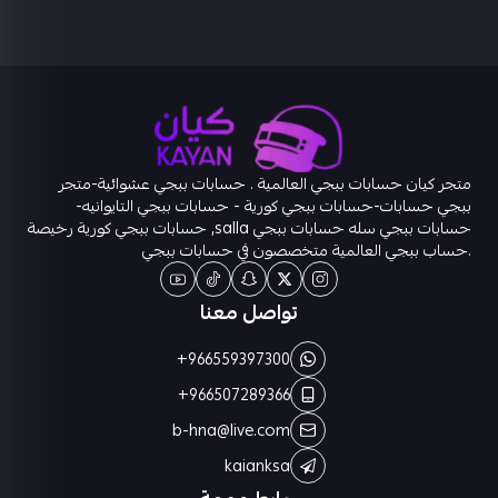
متجر كيان حسابات ببجي العالمية . حسابات ببجي عشوائية-متجر
ببجي حسابات-حسابات ببجي كورية - حسابات ببجي التايوانيه-
حسابات ببجي سله حسابات ببجي salla, حسابات ببجي كورية رخيصة
.حساب ببجي العالمية متخصصون في حسابات ببجي
تواصل معنا
+966559397300
+966507289366
b-hna@live.com
kaianksa