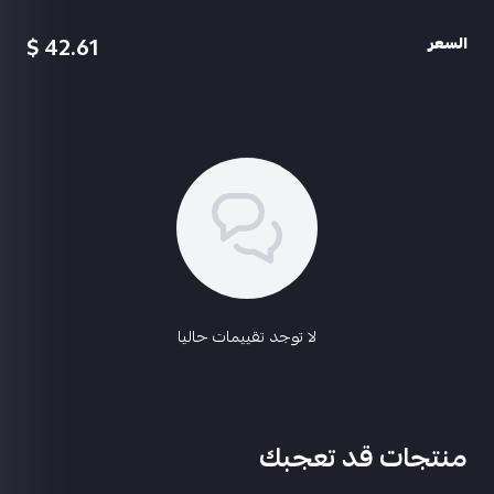
ام جي ال انفجار الطاقة لفل2
في اس اس دورية الشتاء لفل1
42.61 $
السعر
ام سفن الفرس الصغير لفل1
ام 16 المحور الهيكلي لفل1
اسحب و افلت الملف هنا
استعراض
الباقي كله لفل 1
سكن جيب 🚙 عدد 3
سكن داسيا عدد 3
3 حبات جواهره حمرا 💎
حبة ملتريا كبيره
باقي التفاصيل بالفديو
ربط الحساب ايميل داخلي
السعر 160﷼
@abu3badi1
لا توجد تقييمات حاليا
منتجات قد تعجبك