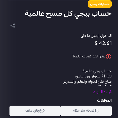
حسابات ببجي
حساب ببجي كل مسح عالمية
الدخول ايميل داخلي
42.61 $
عذرا لقد نفدت الكمية
حساب يجي عالمية
لفل 71 سيرفر اوربا ماسي
متاح تغير الدولة والعلم والسيرفر
المثك 35
قراءة المزيد
مختبر التطوير 14
دي بي شينرون كل مسج
المرفقات
سكار ال مدفع الأطايب كل مسج
بيزون الحرباء المتوهجة كل مسج
إضافة ملاحظة
إرفاق ملف
قروزا المعركة العظمية لفل3