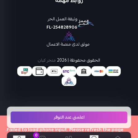
روابط مهمة
وثيقة العمل الحر
FL-254828906
موثق لدى منصة الاعمال
الحقوق محفوظة | 2026
متجر كيان
اعلمني عند التوفر
×
Failed to load phone input. Please refresh the page.
0