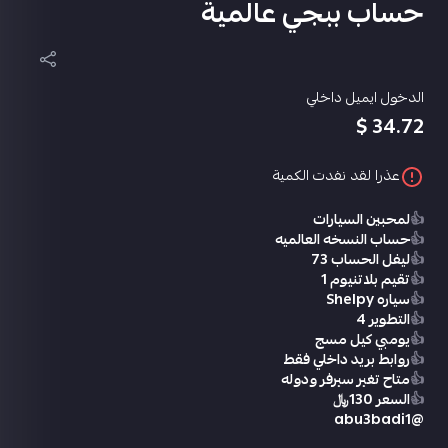
حساب ببجي عالمية
الدخول ايميل داخلي
34.72 $
عذرا لقد نفدت الكمية
👍
لمحبين السيارات
👍
حساب النسخه العالميه
👍
ليفل الحساب 73
👍
تقيم بلاتنيوم 1
👍
سياره Shelpy
👍
التطوير 4
👍
يومبي كيل مسج
👍
روابط بريد داخلي فقط
👍
متاح تغير سيرفر ودوله
👍
السعر 130﷼
@abu3badi1