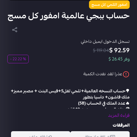
امفور الثلجي كل مسج
حساب ببجي عالمية امفور كل مسج
تسجل الدخول ايميل داخلي
92.59 $
119.04 $
وفر 26.45 $
% 22.22 -
عذرا لقد نفدت الكمية
🌳حساب النسخه العالمية+تلجي لفل5+فيس البنت + مصير مميز+
مثك فاشون+ داسيا بتطور
🔥عدد المثك في الحساب (58)
🧭بدايه الحساب من سيزون 19 القديم
قراءة المزيد
🎖 المستوى【 71】
🐥 الشعبية 【 325 الف 】
المرفقات
🏆الانجازات【 6550 】
🔥اشتراك RB:مشحون 23 موسم منهم السيزون الحالي اربي 100
إضافة ملاحظة
إرفاق ملف