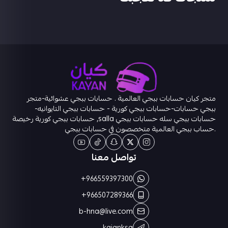
معاك واحده ماتريل
روابط :ايميل داخلي فقط
للتواصل 👈
@abu3badi1
متجر كيان حسابات ببجي العالمية . حسابات ببجي عشوائية-متجر
ببجي حسابات-حسابات ببجي كورية - حسابات ببجي التايوانيه-
حسابات ببجي سله حسابات ببجي salla, حسابات ببجي كورية رخيصة
.حساب ببجي العالمية متخصصون في حسابات ببجي
تواصل معنا
+966559397300
+966507289366
b-hna@live.com
kaianksa