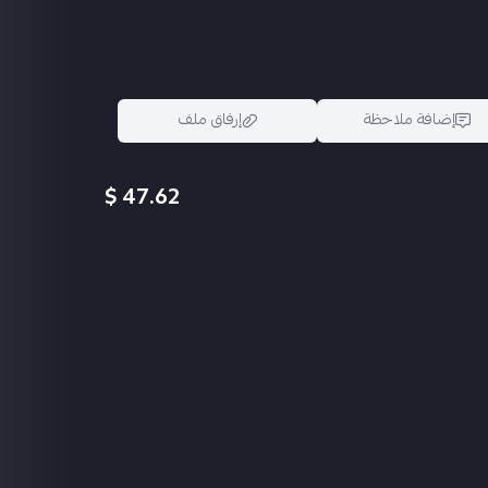
إضافة ملاحظة
إرفاق ملف
47.62 $
اسحب و افلت الملف هنا
استعراض