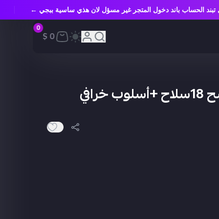
ل تبند الحساب باند دخول المتجر غير مسؤل لان هذي ساسية ببجي ←
0
0 $
حساب ببجي كل مسح 18سلاح +أسلوب خرافي