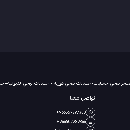
تواصل معنا
+966559397300
+966507289366