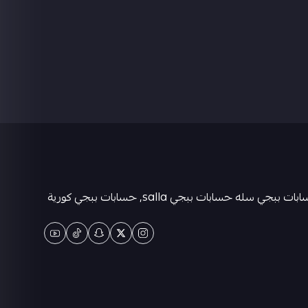
متجر كيان حسابات ببجي العالمية . حسابات ببجي عشوائية-متجر ببجي حسابات-حسابات ببجي كورية - حسابات ببجي التايوانيه-حسابات ببجي سله حسابات ببجي salla, حسابات ببجي كورية