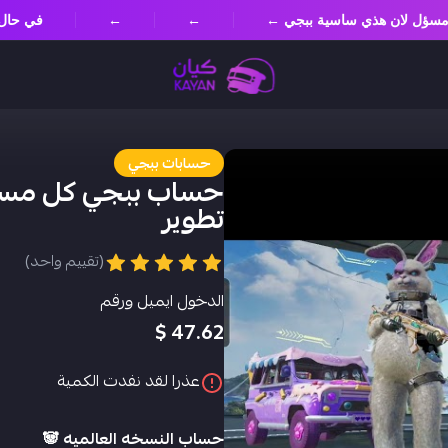
غير مسؤل لان هذي ساسية ببجي ←
←
←
في حا
حسابات ببجي
تطوير
(تقييم واحد)
الدخول ايميل ورقم
47.62 $
عذرا لقد نفدت الكمية
حساب النسخه العالميه 🐼