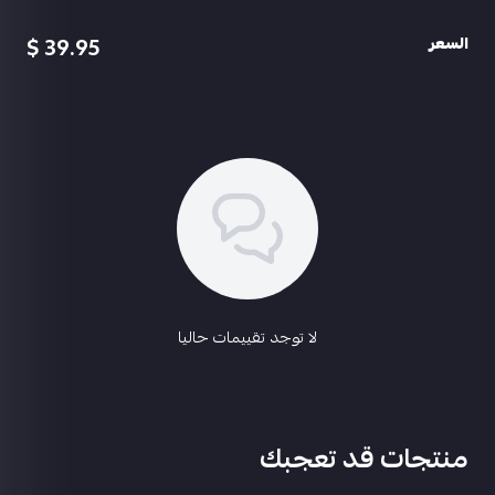
ام كي 47 الأرنب المتوحش لفل1
باقي التفاصيل بالفديو
39.95 $
السعر
ربط الحساب ايميل ورقم متاح بعد 4 ايام ضمان الين تلغي
السعر 150﷼
اسحب و افلت الملف هنا
@abu3badi1
استعراض
لا توجد تقييمات حاليا
منتجات قد تعجبك