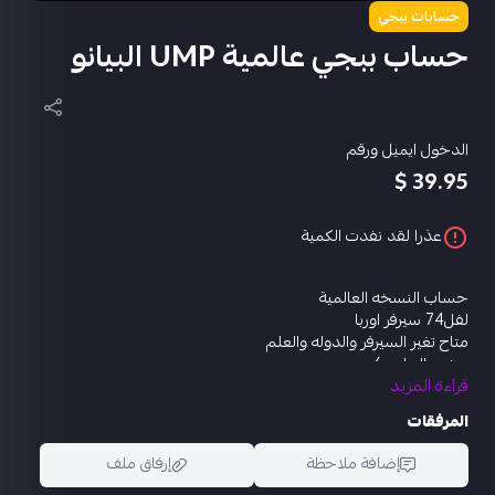
حسابات ببجي
حساب ببجي عالمية UMP البيانو
الدخول ايميل ورقم
39.95 $
عذرا لقد نفدت الكمية
حساب النسخه العالمية
لفل74 سيرفر اوربا
متاح تغير السيرفر والدوله والعلم
مختبر التطوير 6
قراءة المزيد
يو ام بي البيانو. ماكس
بي 90 المخلب الذهبي كل مسج
المرفقات
قروزا الليلة الساحرة لفل1
ديبي اليشب لفل1
إضافة ملاحظة
إرفاق ملف
ام 16 الفجر الشائك لفل1