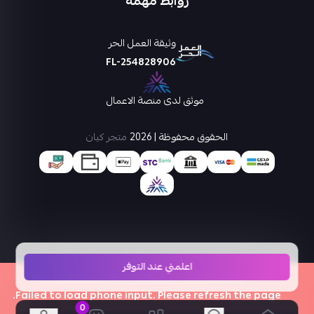
روابط مهمة
وثيقة العمل الحر
FL-254828906
موثق لدى منصة الاعمال
الحقوق محفوظة | 2026
متجر كيان
اعلمني عند التوفر
×
Failed to load phone input. Please refresh the page.
0