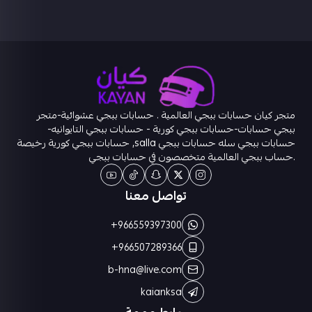
متجر كيان حسابات ببجي العالمية . حسابات ببجي عشوائية-متجر
ببجي حسابات-حسابات ببجي كورية - حسابات ببجي التايوانيه-
حسابات ببجي سله حسابات ببجي salla, حسابات ببجي كورية رخيصة
.حساب ببجي العالمية متخصصون في حسابات ببجي
تواصل معنا
+966559397300
+966507289366
b-hna@live.com
kaianksa