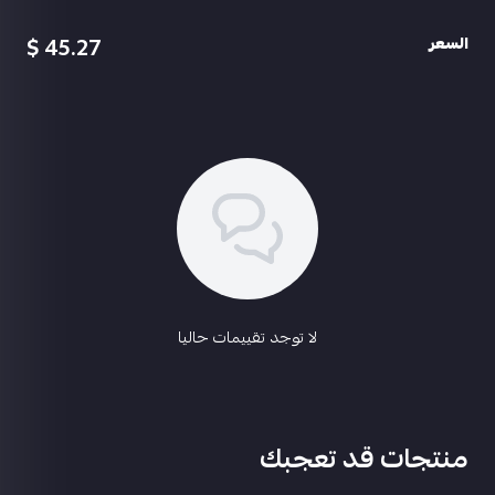
👍
امكي ليفل 2
👍
بدلات مثك برقصتها
45.27 $
السعر
👍
نوادر فول
🤩
👍
ماتور بيطور اساس
اسحب و افلت الملف هنا
👍
ببجي تطور اساسي
استعراض
👍
جيب تطوير اساسي
👍
واحد متريل في الحساب
👍
3 متريل سيرات
👍
تيشرت مثك
👍
متاح تغير السيرفر
👍
روابط تويتر
السعر 170﷼
👼
@abu3badi1
👼
لا توجد تقييمات حاليا
منتجات قد تعجبك