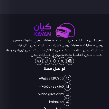
متجر كيان حسابات ببجي العالمية . حسابات ببجي عشوائية-متجر
ببجي حسابات-حسابات ببجي كورية - حسابات ببجي التايوانيه-
حسابات ببجي سله حسابات ببجي salla, حسابات ببجي كورية رخيصة
.حساب ببجي العالمية متخصصون في حسابات ببجي
تواصل معنا
+966559397300
+966507289366
b-hna@live.com
kaianksa