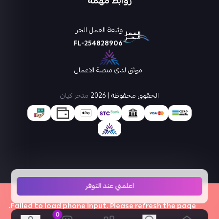
روابط مهمة
وثيقة العمل الحر
FL-254828906
موثق لدى منصة الاعمال
الحقوق محفوظة | 2026
متجر كيان
اعلمني عند التوفر
×
Failed to load phone input. Please refresh the page.
0