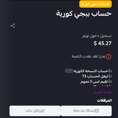
حسابات ببجي كورية
حساب ببجي كورية
تسجيل دخول تويتر
45.27 $
عذرا لقد نفدت الكمية
👍
حساب النسخه الكوريه
🇰🇷
👍
ليفل الحساب 73
👍
تقيم ايس 5 نجوم
👍
التطوير 11
قراءة المزيد
👍
يومبي كيل مسج
👍
كار كيل مسج
المرفقات
👍
دبي ليفل 2
👍
سيكا ليفل 2
إضافة ملاحظة
إرفاق ملف
👍
سكار ليفل 2