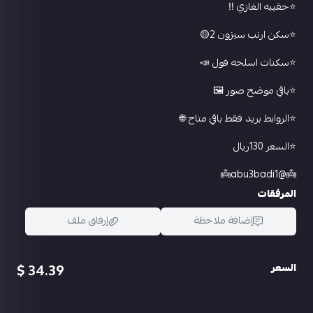
⭐️حقيبه الغازي ‼
⭐️سكن ارنب سيزون 2🟡
⭐️سكنات اسلحه فول 📣
⭐️باقي موضح صور 🖼️
⭐️الروابط بريد فقط باقي متاح 🌐
⭐️السعر 130ريال
👼@abu3badi1👼
المرفقات
إضافة ملاحظة
إرفاق ملف
34.39 $
السعر
اسحب و افلت الملف هنا
استعراض