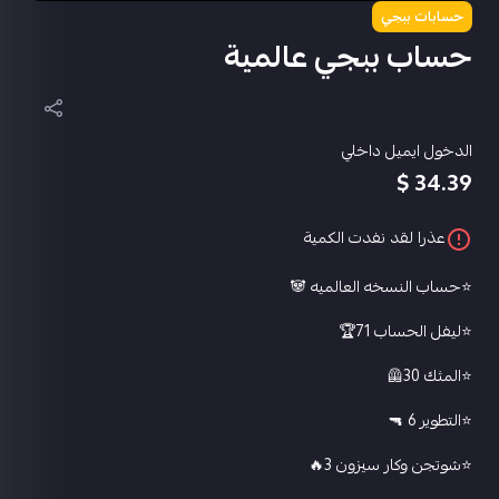
حسابات ببجي
حساب ببجي عالمية
الدخول ايميل داخلي
34.39 $
عذرا لقد نفدت الكمية
⭐️حساب النسخه العالميه 🐼
⭐️ليفل الحساب 71🏆
⭐️المثك 30🦺
⭐️التطوير 6 🔫
⭐️شوتجن وكار سيزون 3🔥