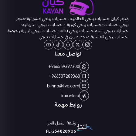
متجر كيان حسابات ببجي العالمية . حسابات ببجي عشوائية-متجر
ببجي حسابات-حسابات ببجي كورية - حسابات ببجي التايوانيه-
حسابات ببجي سله حسابات ببجي salla, حسابات ببجي كورية رخيصة
.حساب ببجي العالمية متخصصون في حسابات ببجي
تواصل معنا
+966559397300
+966507289366
b-hna@live.com
kaianksa
روابط مهمة
وثيقة العمل الحر
FL-254828906